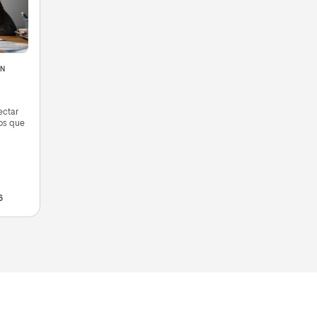
EN
ectar
yos que
6