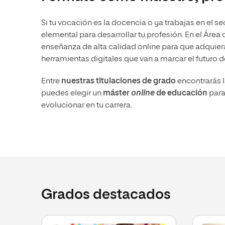
Diseño
Ingeniería y Tecnología
Ciencias P
Escuela de Humanidades
Ofici
Ciencias de la Salud
Diseño
Internacio
Inter
Si tu vocación es la docencia o ya trabajas en el s
Normas de Organización y
elemental para desarrollar tu profesión. En el Ár
Ciencias Sociales
Ciencias de la Salud
Funcionamiento
enseñanza de alta calidad online para que adquier
Humanidades
Ciencias Sociales
herramientas digitales que van a marcar el futuro d
Artes
Humanidades
Entre
nuestras titulaciones de grado
encontrarás l
Música
Artes
puedes elegir un
máster
online
de educación
para
evolucionar en tu carrera.
Música
Grados destacados