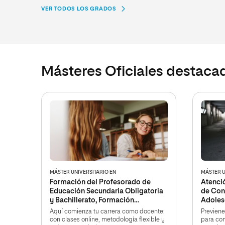
VER TODOS LOS GRADOS
Másteres Oficiales destaca
MÁSTER UNIVERSITARIO EN
MÁSTER U
Formación del Profesorado de
Atenci
Educación Secundaria Obligatoria
de Con
y Bachillerato, Formación
Adoles
Profesional y Enseñanzas de
Aquí comienza tu carrera como docente:
Previene
Idiomas
con clases online, metodología flexible y
para con