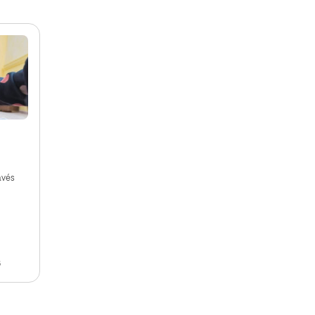
avés
6