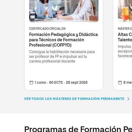
CERTIFICADO OFICIAL EN
MÁSTER 
Formación Pedagógica y Didáctica
Altas C
para Técnicos de Formación
Talent
Profesional (COFPYD)
Impulsa 
excepcio
Consigue la habilitación necesaria para
favorece
ser profesor de FP e impulsar así tu
social
carrera profesional docente
1 curso
60 ECTS
28 sept 2026
8 me
VER TODOS LOS MÁSTERES DE FORMACIÓN PERMANENTE
Programas de Formación P