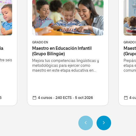
GRADO EN
GRADO 
ia
Maestro en Educación Infantil
Maest
(Grupo Bilingüe)
(Grupo
tre seis
Mejora tus competencias lingüísticas y
Prepára
metodológicas para ejercer como
etapa e
maestro en este etapa educativa en
comuní
centros bilingües
6
4 cursos
240 ECTS
5 oct 2026
4 c
Anterior
Siguiente