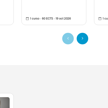
1 curso
60 ECTS
19 oct 2026
1 cu
Anterior
Siguiente