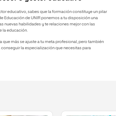
olíticas y Relaciones
Acceso universitario para
na de Movilidad
nales
mayores
nacional
ector educativo, sabes que la formación constituye un pilar
ea de Educación de UNIR ponemos a tu disposición una
as nuevas habilidades y te relaciones mejor con las
e la educación.
a que más se ajuste a tu meta profesional, pero también
 conseguir la especialización que necesitas para