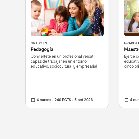
GRADO EN
GRADO E
Pedagogía
Maestro
Conviértete en un profesional versátil
Ejerce c
capaz de trabajar en un entorno
educativ
educativo, sociocultural y empresarial
cinco or
4 cursos
240 ECTS
5 oct 2026
4 cu