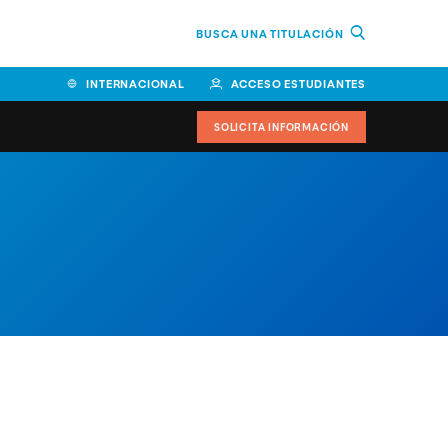
BUSCA UNA TITULACIÓN
INTERNACIONAL
ACCESO ESTUDIANTES
SOLICITA INFORMACIÓN
Facultad de Ciencias de la
Educación y Humanidades
Facultad de Ciencias de la
Salud
Facultad de Economía y
Empresa
Escuela Superior de Ingeniería
y Tecnología (ESIT)
Facultad de Derecho