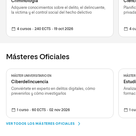
Criminología
Cienci
Adquiere conocimientos sobre el delito, el delincuente,
Planifi
la víctima y el control social del hecho delictivo
privada
4 cursos
240 ECTS
19 oct 2026
4 c
Másteres Oficiales
MÁSTER UNIVERSITARIO EN
MÁSTER 
Ciberdelincuencia
Estudi
Conviértete en experto en delitos digitales, cómo
Analiza
prevenirlos y cómo investigarlos
formac
1 curso
60 ECTS
02 nov 2026
1 cu
VER TODOS LOS MÁSTERES OFICIALES