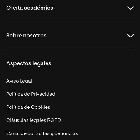
Rioja
Oferta académica
Grados
Sobre nosotros
Másteres Oficiales
Másteres Propios
Misión y Valores
Aspectos legales
Doctorados
Facultades
Experto Universitario
Nuestro Equipo
Aviso Legal
Postgrados
Trabaja en UNIR
Política de Privacidad
Cursos Universitarios
Actualidad
Política de Cookies
UNIR Revista
Cláusulas legales RGPD
Eventos
Canal de consultas y denuncias