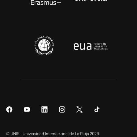
Síguenos
Síguenos
Síguenos
Síguenos
Síguenos
Síguenos
en
en
en
en
en
en
Facebook
YouTube
LinkedIn
Instagram
Twitter
Tiktok
© UNIR - Universidad Internacional de La Rioja 2026