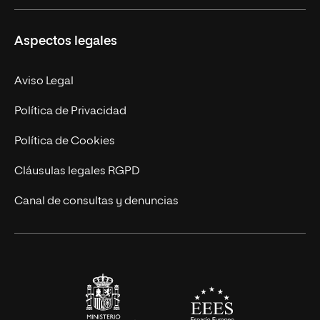
Másteres Propios
Misión y Valores
Aspectos legales
Doctorados
Facultades
Experto Universitario
Nuestro Equipo
Aviso Legal
Postgrados
Trabaja en UNIR
Política de Privacidad
Cursos Universitarios
Actualidad
Política de Cookies
UNIR Revista
Cláusulas legales RGPD
Eventos
Canal de consultas y denuncias
Alianzas corporativas
Sala de prensa
Contacto