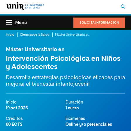
Menú
SOLICITA INFORMACIÓN
Inicio
Ciencias de la Salud
Máster Universitario en Intervención Psicológica en Niños y Adolescentes
Máster Universitario en
Intervención Psicológica en Niños
y Adolescentes
Desarrolla estrategias psicológicas eficaces para
mejorar el bienestar infantojuvenil
Inicio
Duración
19 oct 2026
1 curso
Créditos
Exámenes
60 ECTS
Online y/o presenciales