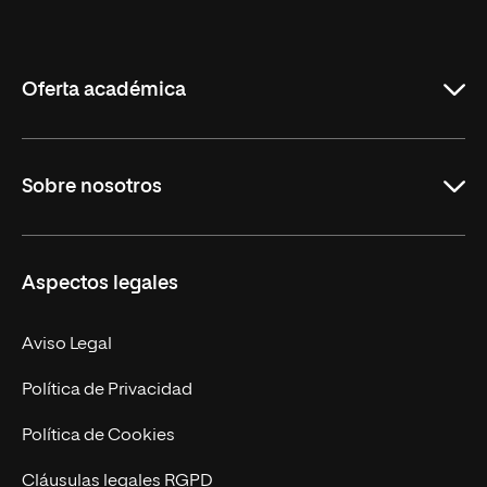
Internacional
de
La
Rioja
Oferta académica
Grados
Sobre nosotros
Másteres Oficiales
Másteres Propios
Misión y Valores
Aspectos legales
Doctorados
Facultades
Experto Universitario
Nuestro Equipo
Aviso Legal
Postgrados
Trabaja en UNIR
Política de Privacidad
Cursos Universitarios
Actualidad
Política de Cookies
UNIR Revista
Cláusulas legales RGPD