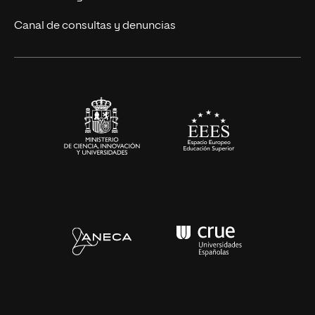
Eventos
Canal de consultas y denuncias
Alianzas corporativas
Sala de prensa
Contacto