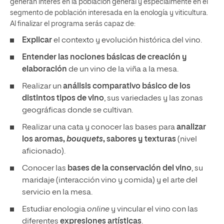
generan interés en la población general y especialmente en el
segmento de población interesada en la enología y viticultura.
Al finalizar el programa serás capaz de:
Explicar
el contexto y evolución histórica del vino.
Entender las nociones básicas de creación y
elaboración
de un vino de la viña a la mesa.
Realizar un
análisis comparativo básico de los
distintos tipos de vino
, sus variedades y las zonas
geográficas donde se cultivan.
Realizar una cata y conocer las bases para
analizar
los aromas,
bouquets
, sabores y texturas
(nivel
aficionado).
Conocer las
bases de la conservación del vino
, su
maridaje (interacción vino y comida) y el arte del
servicio en la mesa.
Estudiar enologia
online
y vincular el vino con las
diferentes
expresiones artísticas
.