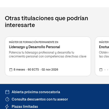
Otras titulaciones que podrían
interesarte
MÁSTER DE FORMACIÓN PERMANENTE EN
MÁSTER
Liderazgo y Desarrollo Personal
Enotu
Potencia tu liderazgo profesional y desarrolla tu
Obtén u
crecimiento personal con competencias directivas clave
las cla
8 meses
60 ECTS
02 nov 2026
Abierta próxima convocatoria
Consulta descuentos con tu asesor
Plazas limitadas