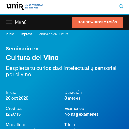
Menú
SOLICITA INFORMACIÓN
Inicio
Empresa
Seminario en Cultura del Vino
Seminario en
Cultura del Vino
Despierta tu curiosidad intelectual y sensorial
por el vino
Inicio
Duración
26 oct 2026
3 meses
Créditos
Exámenes
12 ECTS
No hay exámenes
Modalidad
Título