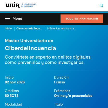
Menú
SOLICITA INFORMACIÓN
Inicio
Ciencias de la Seguridad
Máster Universitario en Ciberdelincuencia
Máster Universitario en
Ciberdelincuencia
Conviértete en experto en delitos digitales,
cómo prevenirlos y cómo investigarlos
Inicio
Duración
02 nov 2026
1 curso
Créditos
Exámenes
60 ECTS
Online y/o presenciales
Modalidad
Título