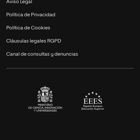
Nuestro Equipo
Aviso Legal
Postgrados
Trabaja en UNIR
Política de Privacidad
Cursos Universitarios
Actualidad
Política de Cookies
UNIR Revista
Cláusulas legales RGPD
Eventos
Canal de consultas y denuncias
Alianzas corporativas
Sala de prensa
Contacto