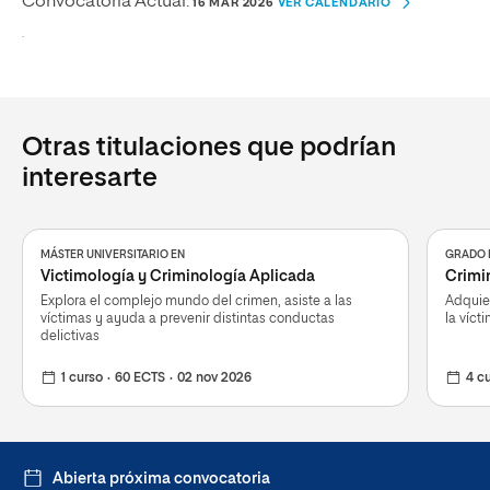
Convocatoria Actual:
16 MAR 2026
VER CALENDARIO
.
Otras titulaciones que podrían
interesarte
MÁSTER UNIVERSITARIO EN
GRADO 
Victimología y Criminología Aplicada
Crimi
Explora el complejo mundo del crimen, asiste a las
Adquier
víctimas y ayuda a prevenir distintas conductas
la víct
delictivas
1 curso
60 ECTS
02 nov 2026
4 c
Abierta próxima convocatoria