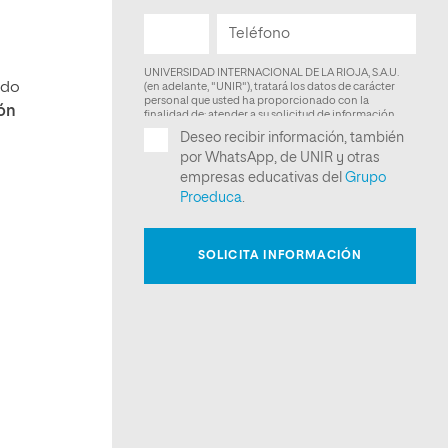
ndo
ión