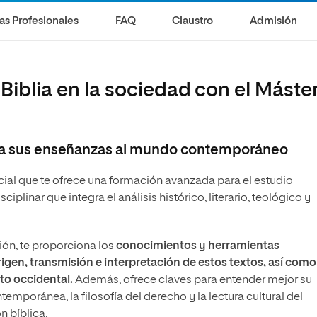
olíticas y Relaciones
Acceso universitario para
na de Movilidad
as Profesionales
FAQ
Claustro
Admisión
nales
mayores
nacional
 Biblia en la sociedad con el Máste
lada sus enseñanzas al mundo contemporáneo
cial que te ofrece una formación avanzada para el estudio
ciplinar que integra el análisis histórico, literario, teológico y
ión, te proporciona los
conocimientos y herramientas
gen, transmisión e interpretación de estos textos, así como
nto occidental.
Además, ofrece claves para entender mejor su
temporánea, la filosofía del derecho y la lectura cultural del
n bíblica.