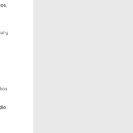
tos
,
al y
dios
dio