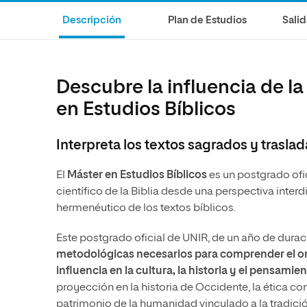
Diseño
Ingeniería y Tecnología
Ciencias P
Escuela de Humanidades
Ofici
Descripción
Plan de Estudios
Salid
Ciencias de la Salud
Diseño
Internacio
Inter
Normas de Organización y
Ciencias Sociales
Ciencias de la Salud
Funcionamiento
Humanidades
Ciencias Sociales
Descubre la influencia de la
Artes
Humanidades
en Estudios Bíblicos
Música
Artes
Interpreta los textos sagrados y tras
Música
El
Máster en Estudios Bíblicos
es un postgrado ofi
científico de la Biblia desde una perspectiva interdis
hermenéutico de los textos bíblicos.
Este postgrado oficial de UNIR, de un año de durac
metodológicas necesarios para comprender el ori
influencia en la cultura, la historia y el pensamie
proyección en la historia de Occidente, la ética con
patrimonio de la humanidad vinculado a la tradició