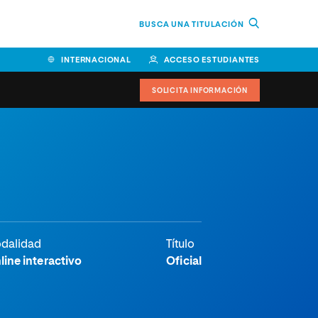
BUSCA UNA TITULACIÓN
INTERNACIONAL
ACCESO ESTUDIANTES
SOLICITA INFORMACIÓN
Facultad de Ciencias de la
Educación y Humanidades
Facultad de Ciencias de la
Salud
Facultad de Economía y
dalidad
Título
Empresa
line interactivo
Oficial
Escuela Superior de Ingeniería
y Tecnología (ESIT)
Facultad de Derecho