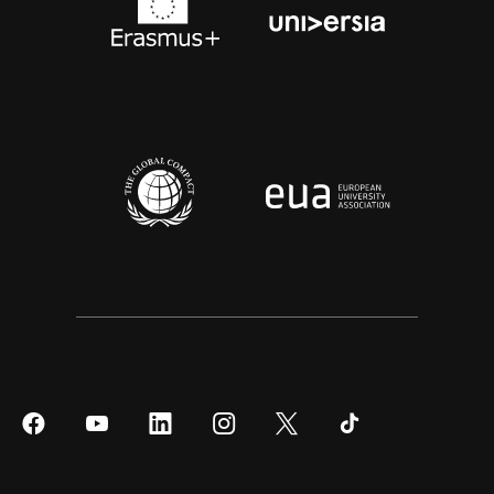
Síguenos
Síguenos
Síguenos
Síguenos
Síguenos
Síguenos
en
en
en
en
en
en
Facebook
YouTube
LinkedIn
Instagram
Twitter
Tiktok