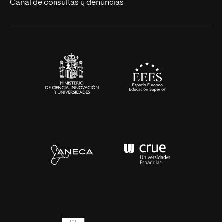
Eventos
Canal de consultas y denuncias
Alianzas corporativas
Sala de prensa
Contacto