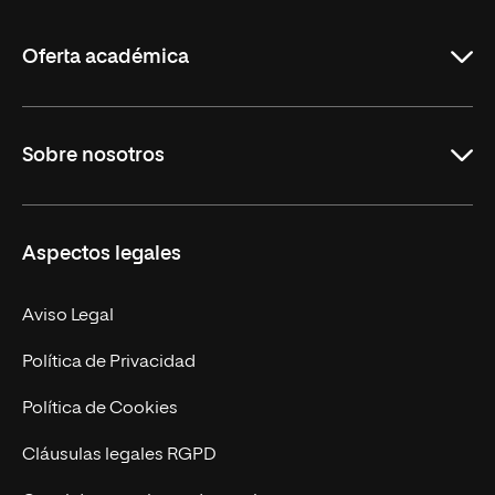
La
Rioja
Oferta académica
Grados
Sobre nosotros
Másteres Oficiales
Másteres Propios
Misión y Valores
Aspectos legales
Doctorados
Facultades
Experto Universitario
Nuestro Equipo
Aviso Legal
Postgrados
Trabaja en UNIR
Política de Privacidad
Cursos Universitarios
Actualidad
Política de Cookies
UNIR Revista
Cláusulas legales RGPD