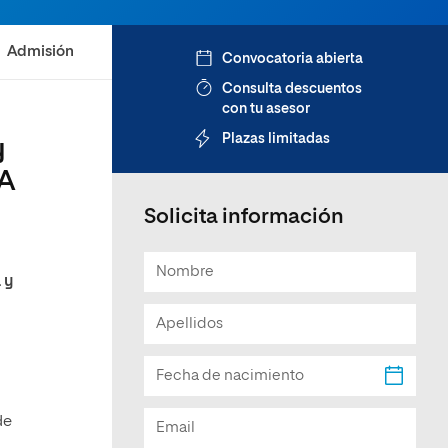
Facultad de Artes y Ciencias
Sociales
Admisión
Convocatoria abierta
Escuela de Doctorado
Consulta descuentos
con tu asesor
Plazas limitadas
y
CA
Solicita información
 y
de