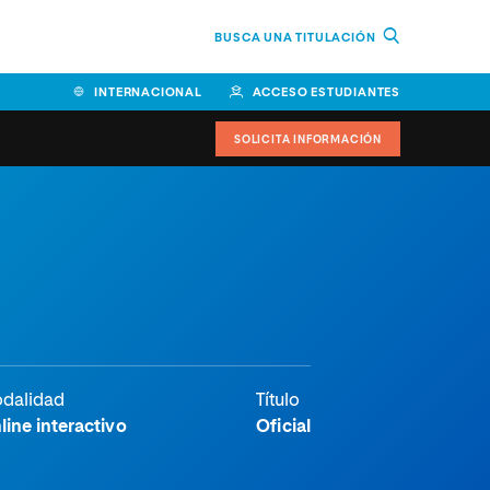
BUSCA UNA TITULACIÓN
INTERNACIONAL
ACCESO ESTUDIANTES
SOLICITA INFORMACIÓN
Facultad de Ciencias de la
Educación y Humanidades
Facultad de Ciencias de la
Salud
Facultad de Economía y
Empresa
dalidad
Título
line interactivo
Oficial
Escuela Superior de Ingeniería
y Tecnología (ESIT)
Facultad de Derecho