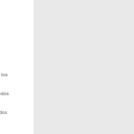
 los
todos
ados