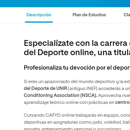
Diseño
Ingeniería y Tecnología
Ciencias P
Escuela de Humanidades
Ofici
Ciencias de la Salud
Diseño
Internacio
Inter
Descripción
Plan de Estudios
Cla
Normas de Organización y
Ciencias Sociales
Ciencias de la Salud
Funcionamiento
Humanidades
Ciencias Sociales
Especialízate con la carrera
Artes
Humanidades
del Deporte online, una titu
Música
Artes
Música
Profesionaliza tu devoción por el depo
Si eres un apasionado del mundo deportivo y la edu
del Deporte de UNIR
(antiguo INEF) accederás a u
Conditioning Association (NSCA).
Aprovecha nues
aprendizaje teórico
online
con prácticas en
centros
Cursando CAFYD
online
trabajarás en equipo, con
deportivas en asignaturas como judo, voleibol, balo
raqueta, entrenamiento personal o socorrismo.