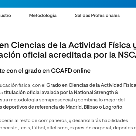
Máster Universitario en Psicopedagogía
olíticas y Relaciones
Acceso universitario para
na de Movilidad
nales
mayores
nacional
Máster Universitario en Atención Temprana y
ustro
Metodología
Salidas Profesionales
Desarrollo Infantil
Máster Universitario en Enseñanza de Español
como Lengua Extranjera (ELE)
 en Ciencias de la Actividad Física 
lación oficial acreditada por la NS
rte con el grado en CCAFD online
cación física, con el
Grado en Ciencias de la Actividad Física
na
titulación oficial avalada por la
National Strength &
tra metodología semipresencial y combina lo mejor del
 deportivos de referencia de Madrid, Bilbao o Logroño
.
ocerás al resto de compañeros, y desarrollarás habilidades
ncesto, tenis, fútbol, atletismo, expresión corporal, deportes 