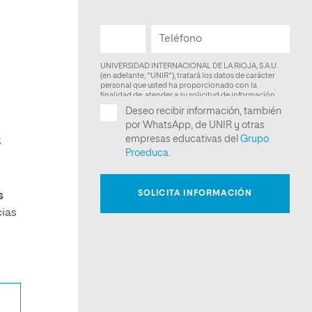
s
s
cias