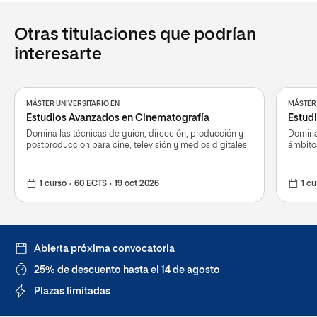
Otras titulaciones que podrían
interesarte
MÁSTER UNIVERSITARIO EN
MÁSTER 
Estudios Avanzados en Cinematografía
Estud
Domina las técnicas de guion, dirección, producción y
Domina
postproducción para cine, televisión y medios digitales
ámbitos
1 curso
60 ECTS
19 oct 2026
1 cu
Abierta próxima convocatoria
25% de descuento hasta el 14 de agosto
Plazas limitadas