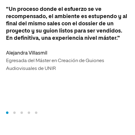
“Un proceso donde el esfuerzo se ve
“E
recompensado, el ambiente es estupendo y al
ti
final del mismo sales con el dossier de un
im
proyecto y su guion listos para ser vendidos.
de
En definitiva, una experiencia nivel máster.”
ya
co
Alejandra Villasmil
Egresada del Máster en Creación de Guiones
Ja
Audiovisuales de UNIR
Es
Gu