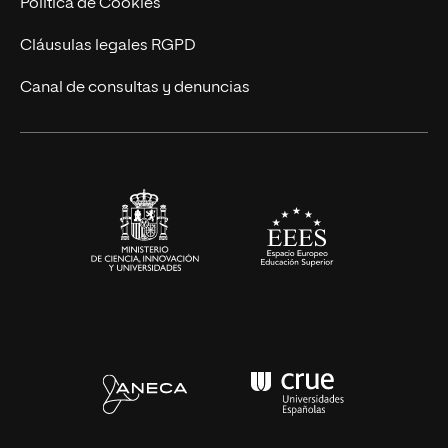
Política de Cookies
UNIR Revista
Cláusulas legales RGPD
Eventos
Canal de consultas y denuncias
Alianzas corporativas
Sala de prensa
Contacto