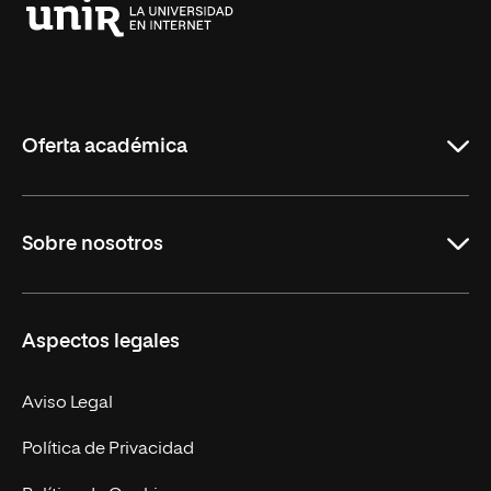
Universidad
Internacional
de
La
Rioja
Oferta académica
Grados
Sobre nosotros
Másteres Oficiales
Másteres Propios
Misión y Valores
Aspectos legales
Doctorados
Facultades
Experto Universitario
Nuestro Equipo
Aviso Legal
Postgrados
Trabaja en UNIR
Política de Privacidad
Cursos Universitarios
Actualidad