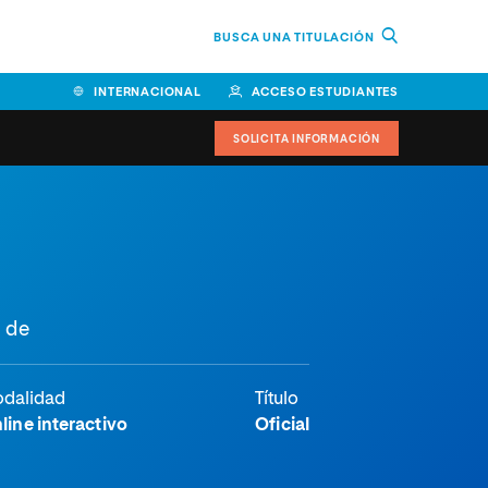
BUSCA UNA TITULACIÓN
INTERNACIONAL
ACCESO ESTUDIANTES
SOLICITA INFORMACIÓN
Facultad de Ciencias de la
Educación y Humanidades
Facultad de Ciencias de la
s de
Salud
Facultad de Economía y
Empresa
dalidad
Título
line interactivo
Oficial
Escuela Superior de Ingeniería
y Tecnología (ESIT)
Facultad de Derecho