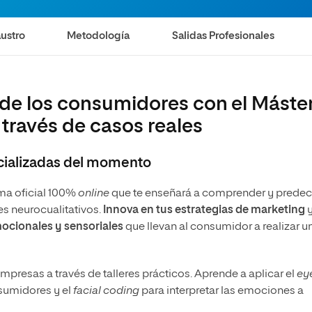
olíticas y Relaciones
Acceso universitario para
na de Movilidad
nales
mayores
nacional
ustro
Metodología
Salidas Profesionales
de los consumidores con el Máste
través de casos reales
cializadas del momento
ma oficial 100%
online
que te enseñará a comprender y predeci
s neurocualitativos.
Innova en tus estrategias de marketing
ocionales y sensoriales
que llevan al consumidor a realizar u
mpresas a través de talleres prácticos. Aprende a aplicar el
ey
nsumidores y el
facial coding
para interpretar las emociones a