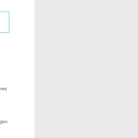
res
agen