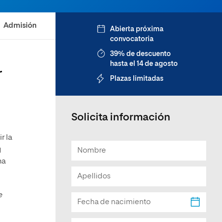
Facultad de Artes y Ciencias
Sociales
Admisión
Abierta próxima
convocatoria
Escuela de Doctorado
39% de descuento
hasta el 14 de agosto
r
Plazas limitadas
Solicita información
r la
y
na
e