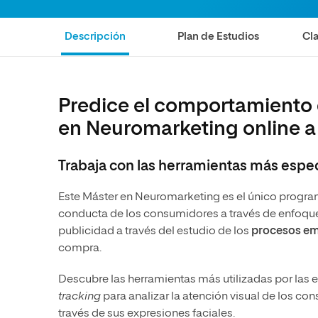
Diseño
Ingeniería y Tecnología
Ciencias P
Escuela de Humanidades
Ofici
Ciencias de la Salud
Diseño
Internacio
Inter
Descripción
Plan de Estudios
Cla
Normas de Organización y
Ciencias Sociales
Ciencias de la Salud
Funcionamiento
Humanidades
Ciencias Sociales
Predice el comportamiento 
Artes
Humanidades
en Neuromarketing online a 
Música
Artes
Música
Trabaja con las herramientas más espe
Este Máster en Neuromarketing es el único progra
conducta de los consumidores a través de enfoque
publicidad a través del estudio de los
procesos em
compra.
Descubre las herramientas más utilizadas por las e
tracking
para analizar la atención visual de los co
través de sus expresiones faciales.