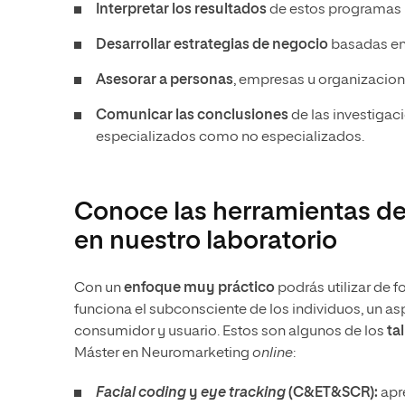
Interpretar los resultados
de estos programas y 
Desarrollar estrategias
de negocio
basadas en 
Asesorar a personas
, empresas u organizacione
Comunicar las conclusiones
de las investigac
especializados como no especializados.
Conoce las herramientas d
en nuestro laboratorio
Con un
enfoque muy práctico
podrás utilizar de f
funciona el subconsciente de los individuos, un as
consumidor y usuario. Estos son algunos de los
ta
Máster en Neuromarketing
online
:
Facial coding
y
eye tracking
(C&ET&SCR)
:
apr