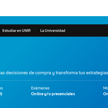
Estudiar en UNIR
La Universidad
ntas frecuentes
Órganos de Gobierno
Derecho
Cómo matricularse
Investigación
e la Salud
nocimiento de créditos
Vicerrectorados
Ciencias de la Seguridad
Becas universitarias y tasas
Plan Estratégico
as decisiones de compra y transforma tus estrategia
ros de Exámenes
Consejo Social de UNIR
Ciencias Sociales
Requisitos de acceso a la
Sistema de Calidad
Universidad
cio de Orientación
Claustro
Artes
Futuros de la Educación
émica (SOA)
Formación bonificada
Superior
os
Exámenes
Mo
 y Comunicación
Nuestros Estudiantes
Humanidades
cio de Atención a las
S
Online y/o presenciales
On
 y Tecnología
Sala de prensa
Música
sidades Especiales
Idiomas
cio de Solicitudes