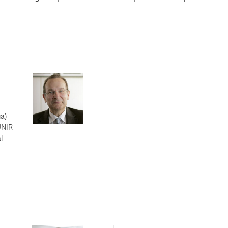
olíticas y Relaciones
Acceso universitario para
na de Movilidad
nales
mayores
nacional
a)
UNIR
l