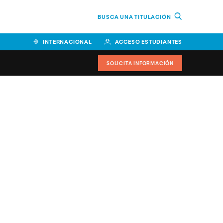
BUSCA UNA TITULACIÓN
INTERNACIONAL
ACCESO ESTUDIANTES
SOLICITA INFORMACIÓN
Facultad de Ciencias de la
Educación y Humanidades
Facultad de Ciencias de la
Salud
Facultad de Economía y
Empresa
Escuela Superior de Ingeniería
y Tecnología (ESIT)
Facultad de Derecho