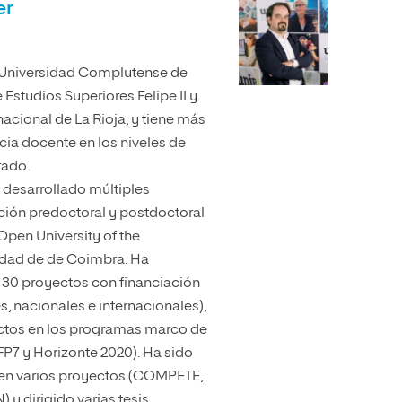
er
a Universidad Complutense de
 Estudios Superiores Felipe II y
nacional de La Rioja, y tiene más
cia docente en los niveles de
rado.
 desarrollado múltiples
ción predoctoral y postdoctoral
Open University of the
idad de de Coimbra. Ha
 30 proyectos con financiación
s, nacionales e internacionales),
ctos en los programas marco de
P7 y Horizonte 2020). Ha sido
l en varios proyectos (COMPETE,
) y dirigido varias tesis