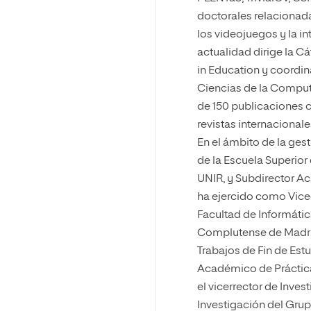
doctorales relacionada
los videojuegos y la inte
actualidad dirige la 
in Education y coordi
Ciencias de la Comput
de 150 publicaciones c
revistas internacionale
En el ámbito de la gest
de la Escuela Superior
UNIR, y Subdirector A
ha ejercido como Vice
Facultad de Informátic
Complutense de Madr
Trabajos de Fin de Es
Académico de Prácticas
el vicerrector de Inves
Investigación del Gr