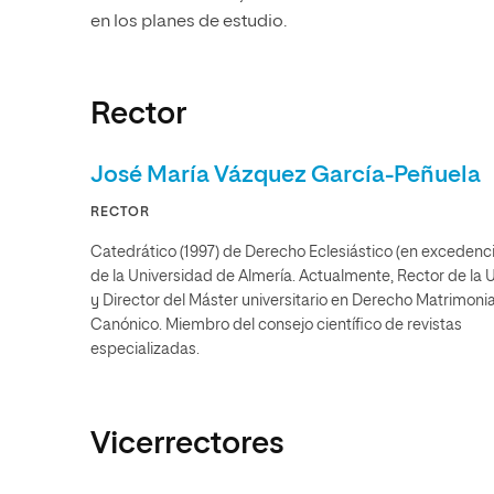
Diseño
Ingeniería y Tecnología
en los planes de estudio.
Ciencias P
Escuela de Humanidades
Ofici
Ciencias de la Salud
Diseño
Internacio
Inter
Normas de Organización y
Ciencias Sociales
Ciencias de la Salud
Funcionamiento
Rector
Humanidades
Ciencias Sociales
Artes
Humanidades
José María Vázquez García-Peñuela
Música
Artes
RECTOR
Música
Catedrático (1997) de Derecho Eclesiástico (en excedenci
de la Universidad de Almería. Actualmente, Rector de la 
y Director del Máster universitario en Derecho Matrimonia
Canónico. Miembro del consejo científico de revistas
especializadas.
Vicerrectores