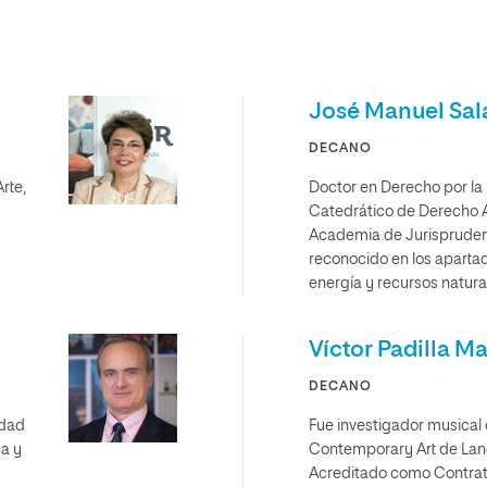
José Manuel Sal
DECANO
rte,
Doctor en Derecho por la
Catedrático de Derecho A
Academia de Jurisprudenci
reconocido en los aparta
energía y recursos natura
Víctor Padilla M
DECANO
idad
Fue investigador musical e
ca y
Contemporary Art de Lanc
Acreditado como Contrat