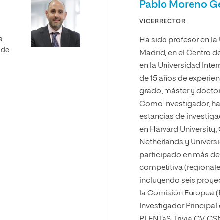
Pablo Moreno G
VICERRECTOR
a
Ha sido profesor en l
y de
Madrid, en el Centro de
en la Universidad Inter
de 15 años de experien
grado, máster y docto
Como investigador, ha
estancias de investiga
en Harvard University, 
Netherlands y Univers
participado en más de
competitiva (regionale
incluyendo seis proye
la Comisión Europea (F
Investigador Principa
PLENTaS, TrivialCV, CSN