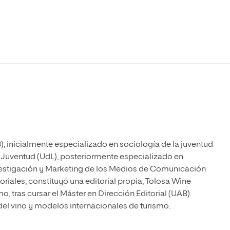
Máster Universitario en Psicopedagogía
olíticas y Relaciones
Acceso universitario para
na de Movilidad
nales
mayores
nacional
Máster Universitario en Atención Temprana y
Desarrollo Infantil
Máster Universitario en Enseñanza de Español
como Lengua Extranjera (ELE)
), inicialmente especializado en sociología de la juventud
la Juventud (UdL), posteriormente especializado en
vestigación y Marketing de los Medios de Comunicación
toriales, constituyó una editorial propia, Tolosa Wine
, tras cursar el Máster en Dirección Editorial (UAB).
l vino y modelos internacionales de turismo.