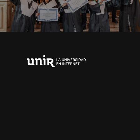
Universidad
Internacional
de
La
Rioja