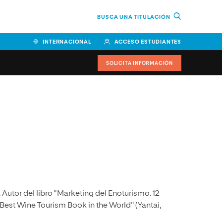
BUSCA UNA TITULACIÓN
INTERNACIONAL
ACCESO ESTUDIANTES
SOLICITA INFORMACIÓN
Facultad de Ciencias de la
Educación y Humanidades
Facultad de Ciencias de la
Salud
Facultad de Economía y
Empresa
 Autor del libro "Marketing del Enoturismo. 12
Escuela Superior de Ingeniería
y Tecnología (ESIT)
"Best Wine Tourism Book in the World" (Yantai,
Facultad de Derecho