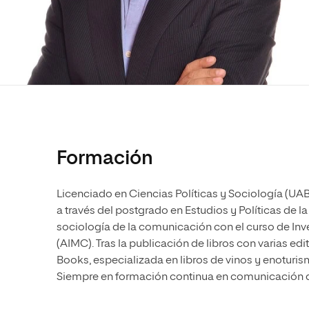
Diseño
Ingeniería y Tecnología
Ciencias P
Escuela de Humanidades
Ofici
Ciencias de la Salud
Diseño
Internacio
Inter
Normas de Organización y
Ciencias Sociales
Ciencias de la Salud
Funcionamiento
Humanidades
Ciencias Sociales
Artes
Humanidades
Música
Artes
Música
Formación
Licenciado en Ciencias Políticas y Sociología (UAB
a través del postgrado en Estudios y Políticas de 
sociología de la comunicación con el curso de In
(AIMC). Tras la publicación de libros con varias edi
Books, especializada en libros de vinos y enoturismo
Siempre en formación continua en comunicación de