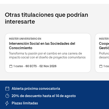
Otras titulaciones que podrían
interesarte
MÁSTER UNIVERSITARIO EN
MÁSTER 
Intervención Social en las Sociedades del
Cooper
Conocimiento
Gesti
Transforma tu pasión por el cambio en una carrera de
Profund
impacto social con el diseño de proyectos comunitarios
desarro
1 curso
60 ECTS
02 Nov 2026
1 cu
Abierta próxima convocatoria
20% de descuento hasta el 14 de agosto
Plazas limitadas