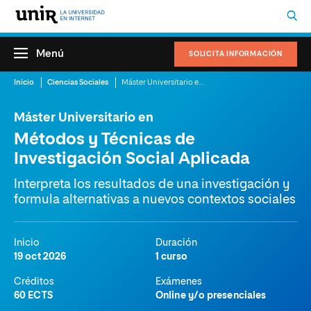
Menú
SOLICITA INFORMACIÓN
Inicio
Ciencias Sociales
Máster Universitario en Métodos y Técnicas de Investigación Social Aplicada
Máster Universitario en
Métodos y Técnicas de
Investigación Social Aplicada
Interpreta los resultados de una investigación y
formula alternativas a nuevos contextos sociales
Inicio
Duración
19 oct 2026
1 curso
Créditos
Exámenes
60 ECTS
Online y/o presenciales