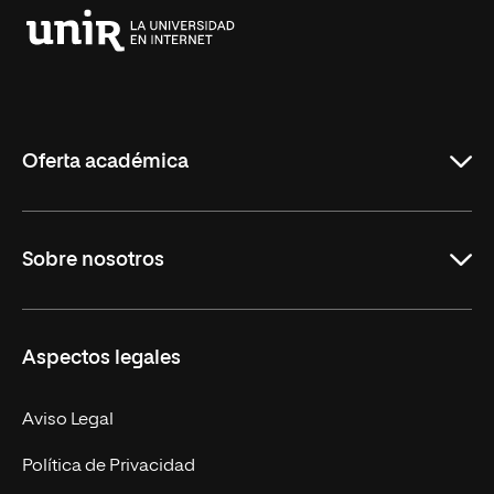
Universidad
Internacional
de
La
Rioja
Oferta académica
Grados
Sobre nosotros
Másteres Oficiales
Másteres Propios
Misión y Valores
Aspectos legales
Doctorados
Facultades
Experto Universitario
Nuestro Equipo
Aviso Legal
Postgrados
Trabaja en UNIR
Política de Privacidad