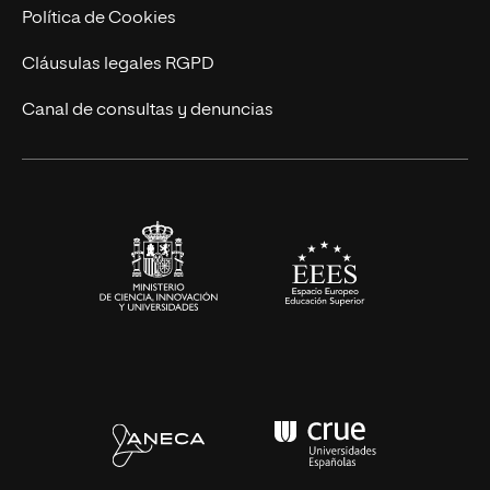
Cursos Universitarios
Actualidad
Política de Cookies
UNIR Revista
Cláusulas legales RGPD
Eventos
Canal de consultas y denuncias
Alianzas corporativas
Sala de prensa
Contacto