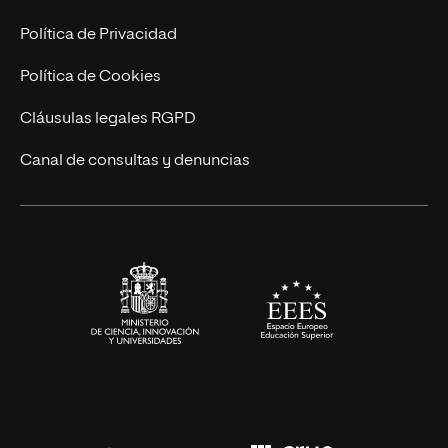
Postgrados
Trabaja en UNIR
Política de Privacidad
Cursos Universitarios
Actualidad
Política de Cookies
UNIR Revista
Cláusulas legales RGPD
Eventos
Canal de consultas y denuncias
Alianzas corporativas
Sala de prensa
Contacto