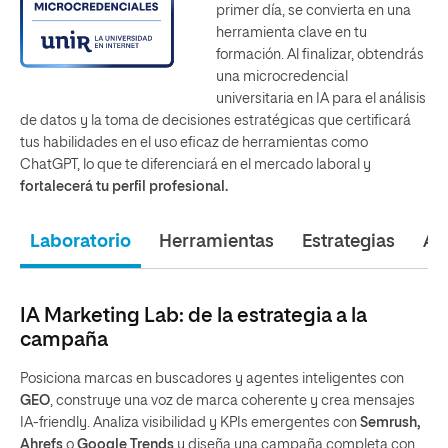
primer día, se convierta en una
herramienta clave en tu
formación. Al finalizar, obtendrás
una microcredencial
universitaria en IA para el análisis
de datos y la toma de decisiones estratégicas que certificará
tus habilidades en el uso eficaz de herramientas como
ChatGPT, lo que te diferenciará en el mercado laboral y
fortalecerá tu perfil profesional.
Laboratorio
Herramientas
Estrategias
An
IA Marketing Lab: de la estrategia a la
campaña
Posiciona marcas en buscadores y agentes inteligentes con
GEO
, construye una voz de marca coherente y crea mensajes
IA-friendly. Analiza visibilidad y KPIs emergentes con
Semrush,
Ahrefs
o
Google Trends
y diseña una campaña completa con