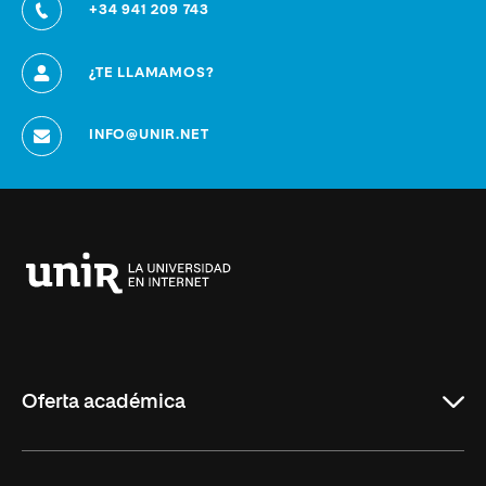
+34 941 209 743
¿TE LLAMAMOS?
INFO@UNIR.NET
Universidad
Internacional
de
La
Rioja
Oferta académica
Grados