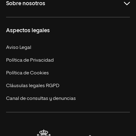
Sobre nosotros
Másteres Oficiales
Másteres Propios
Misión y Valores
Aspectos legales
Doctorados
Facultades
Experto Universitario
Nuestro Equipo
Aviso Legal
Postgrados
Trabaja en UNIR
Política de Privacidad
Cursos Universitarios
Actualidad
Política de Cookies
UNIR Revista
Cláusulas legales RGPD
Eventos
Canal de consultas y denuncias
Alianzas corporativas
Sala de prensa
Contacto