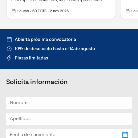
crea espacios inteligentes, funcionales y conectados
1 curso
60 ECTS
2 nov 2026
1 cu
Abierta próxima convocatoria
10% de descuento hasta el 14 de agosto
Plazas limitadas
Solicita información