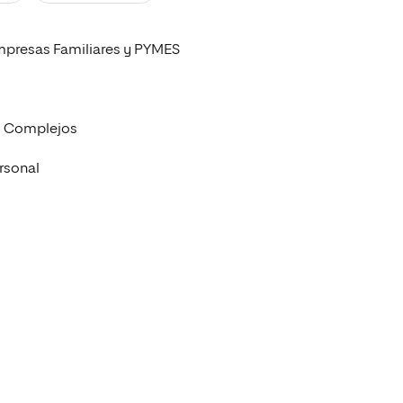
Facultad de Artes y Ciencias
Sociales
mpresas Familiares y PYMES
Escuela de Doctorado
s Complejos
rsonal