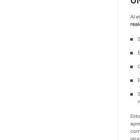
U
Al e
rea
Est
apre
comp
grup