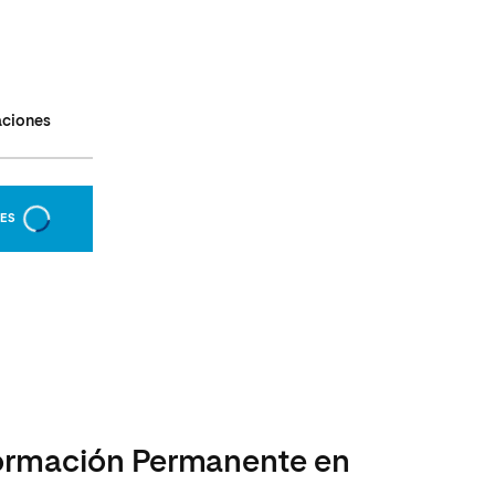
aciones
NES
 Formación Permanente en