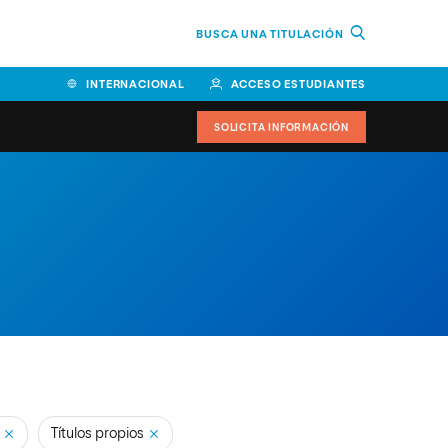
BUSCA UNA TITULACIÓN
INTERNACIONAL
ACCESO ESTUDIANTES
SOLICITA INFORMACIÓN
Facultad de Ciencias de la
Educación y Humanidades
Facultad de Ciencias de la
Salud
Facultad de Economía y
Empresa
Escuela Superior de Ingeniería
y Tecnología (ESIT)
Títulos propios
Facultad de Derecho