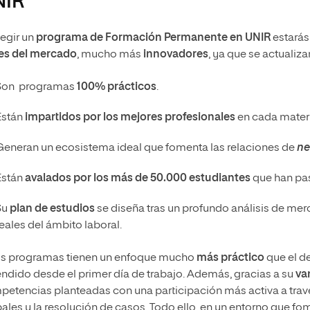
NIR
legir un
programa de Formación Permanente en UNIR
estarás
les del mercado
, mucho más
innovadores
, ya que se actualiza
Son programas
100%
prácticos
.
Están
impartidos por los mejores profesionales
en cada materi
Generan un ecosistema ideal que fomenta las relaciones de
ne
Están
avalados por los más de 50.000 estudiantes
que han pas
Su
plan de estudios
se diseña tras un profundo análisis de me
reales del ámbito laboral.
os programas tienen un enfoque mucho
más práctico
que el de 
ndido desde el primer día de trabajo. Además, gracias a su
va
etencias planteadas con una participación más activa a través
ales y la resolución de casos. Todo ello, en un entorno que fo