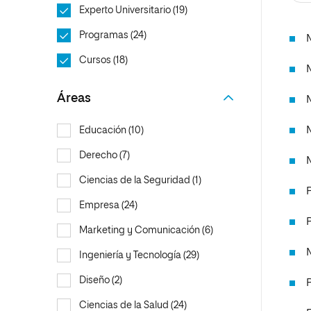
Diseño
Ingeniería y Tecnología
Experto Universitario (19)
Ciencias P
Escuela de Humanidades
Ofici
Ciencias de la Salud
Diseño
Internacio
Inter
Programas (24)
Normas de Organización y
Ciencias Sociales
Ciencias de la Salud
Funcionamiento
Cursos (18)
Humanidades
Ciencias Sociales
Áreas
Artes
Humanidades
Música
Artes
Educación (10)
Música
Derecho (7)
Ciencias de la Seguridad (1)
Empresa (24)
Marketing y Comunicación (6)
Ingeniería y Tecnología (29)
Diseño (2)
Ciencias de la Salud (24)