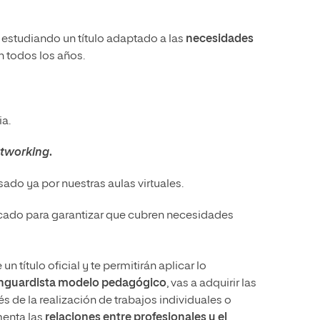
 estudiando un título adaptado a las
necesidades
n todos los años.
a.
tworking
.
ado ya por nuestras aulas virtuales.
rcado para garantizar que cubren necesidades
un título oficial y te permitirán aplicar lo
nguardista
modelo pedagógico
, vas a adquirir las
 de la realización de trabajos individuales o
menta las
relaciones entre profesionales y el