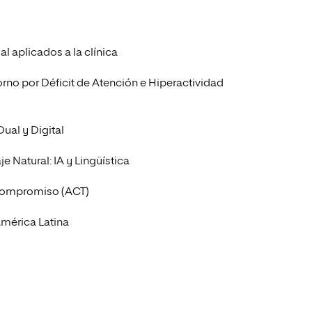
l aplicados a la clínica
orno por Déficit de Atención e Hiperactividad
ual y Digital
 Natural: IA y Lingüística
 Compromiso (ACT)
 América Latina