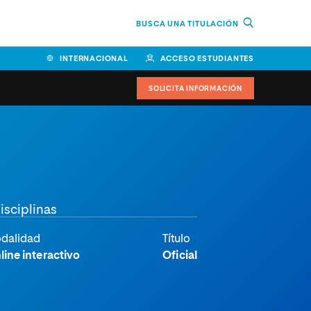
BUSCA UNA TITULACIÓN
INTERNACIONAL
ACCESO ESTUDIANTES
SOLICITA INFORMACIÓN
Facultad de Ciencias de la
Educación y Humanidades
Facultad de Ciencias de la
isciplinas
Salud
Facultad de Economía y
dalidad
Título
Empresa
line interactivo
Oficial
Escuela Superior de Ingeniería
y Tecnología (ESIT)
Facultad de Derecho