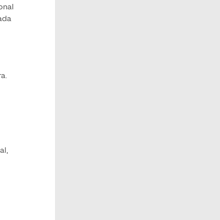
onal
ñada
ra.
al,