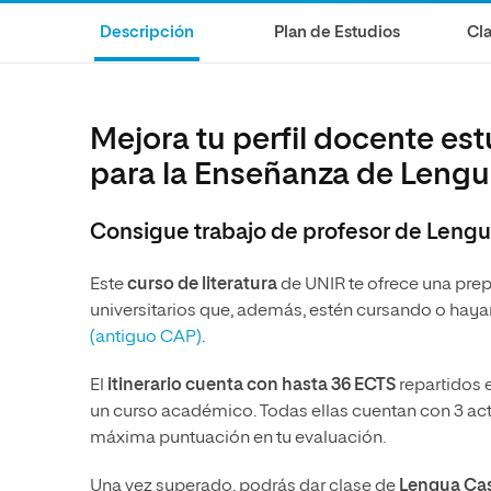
Diseño
Ingeniería y Tecnología
Ciencias P
Escuela de Humanidades
Ofici
Descripción
Plan de Estudios
Cla
Ciencias de la Salud
Diseño
Internacio
Inter
Normas de Organización y
Ciencias Sociales
Ciencias de la Salud
Funcionamiento
Humanidades
Ciencias Sociales
Mejora tu perfil docente es
Artes
Humanidades
para la Enseñanza de Lengua
Música
Artes
Consigue trabajo de profesor de Lengua
Música
Este
curso de literatura
de UNIR te ofrece una prepa
universitarios que, además, estén cursando o hayan
(antiguo CAP)
.
El
itinerario cuenta con hasta 36 ECTS
repartidos 
un curso académico. Todas ellas cuentan con 3 act
máxima puntuación en tu evaluación.
Una vez superado, podrás dar clase de
Lengua Cast