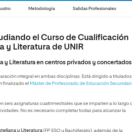
olíticas y Relaciones
Acceso universitario para
na de Movilidad
ustro
Metodología
Salidas Profesionales
nales
mayores
nacional
tudiando el Curso de Cualificación
 y Literatura de UNIR
 y Literatura en centros privados y concertados
ración integral en ambas disciplinas. Está dirigido a titulados
 finalizado el
Máster de Profesorado de Educación Secundari
en seis asignaturas cuatrimestrales que se imparten a lo largo 
ividades. No es necesario completar todas para alcanzar la
ellana y Literatura
(FP, ESO y Bachillerato), además de la