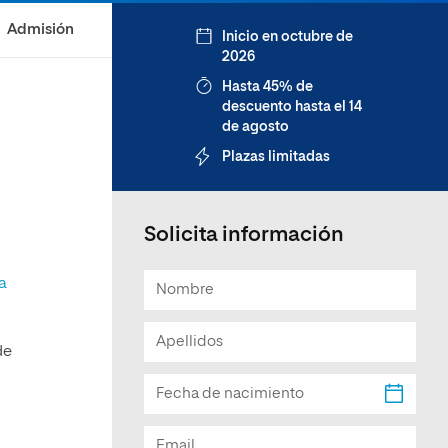
Facultad de Artes y Ciencias
Admisión
Inicio en octubre de
Sociales
2026
Escuela de Doctorado
Hasta 45% de
descuento hasta el 14
de agosto
Plazas limitadas
Solicita información
a
de