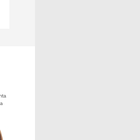
nta
la