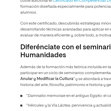
coste adicional el
Certificado en Competencias Doc
formación diseñada especialmente para potenciar 
alumnos.
Con este certificado, descubrirás estrategias inno
desarrollando técnicas avanzadas para aplicar en e
evaluar de manera eficiente y, sobre todo, a motivar 
Diferénciate con el seminar
Humanidades
Además de la formación más teórica incluida en las
participar en un ciclo de seminarios complementar
Anular y Modificar la Cultura
” y se abordará a tra
historia del arte, filosofía, patrimonio e historia y
“
Damnatio memoriae
en el antiguo Egipto: el 
“Hércules y la Vía Láctea: pervivencia y actuali