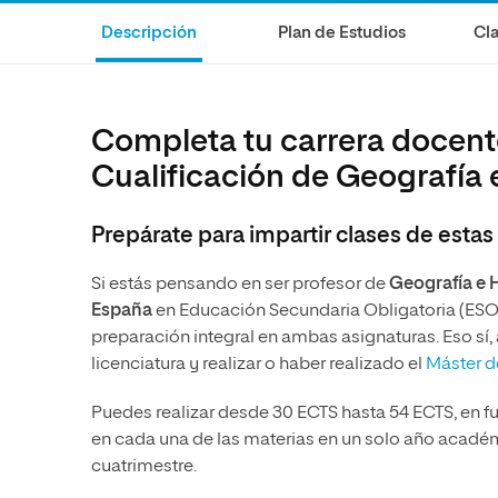
Diseño
Ingeniería y Tecnología
Ciencias P
Escuela de Humanidades
Ofici
Descripción
Plan de Estudios
Cla
Ciencias de la Salud
Diseño
Internacio
Inter
Normas de Organización y
Ciencias Sociales
Ciencias de la Salud
Funcionamiento
Humanidades
Ciencias Sociales
Completa tu carrera docent
Artes
Humanidades
Cualificación de Geografía e
Música
Artes
Prepárate para impartir clases de esta
Música
Si estás pensando en ser profesor de
Geografía e 
España
en Educación Secundaria Obligatoria (ESO)
preparación integral en ambas asignaturas. Eso sí
licenciatura y realizar o haber realizado el
Máster d
Puedes realizar desde 30 ECTS hasta 54 ECTS, en 
en cada una de las materias en un solo año académi
cuatrimestre.