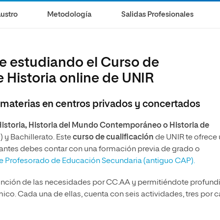
olíticas y Relaciones
Acceso universitario para
na de Movilidad
ustro
Metodología
Salidas Profesionales
nales
mayores
nacional
e estudiando el Curso de
 Historia online de UNIR
s materias en centros privados y concertados
Historia, Historia del Mundo Contemporáneo o Historia de
 y Bachillerato. Este
curso de cualificación
de UNIR te ofrece
, antes debes contar con una formación previa de grado o
e
Profesorado de Educación Secundaria (antiguo CAP).
función de las necesidades por CC.AA y permitiéndote profund
co. Cada una de ellas, cuenta con seis actividades, tres por 