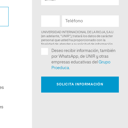
es
es