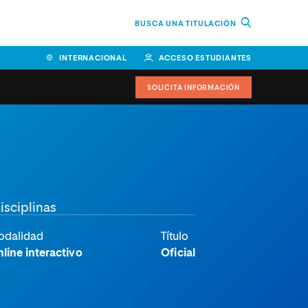
BUSCA UNA TITULACIÓN
INTERNACIONAL
ACCESO ESTUDIANTES
SOLICITA INFORMACIÓN
Facultad de Ciencias de la
Educación y Humanidades
Facultad de Ciencias de la
isciplinas
Salud
Facultad de Economía y
odalidad
Título
Empresa
line interactivo
Oficial
Escuela Superior de Ingeniería
y Tecnología (ESIT)
Facultad de Derecho