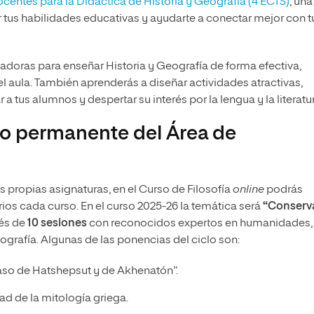
entes para la Didáctica de Historia y Geografía (4 ECTS)
, una
tus habilidades educativas y ayudarte a conectar mejor con t
vadoras para enseñar Historia y Geografía de forma efectiva,
l aula. También aprenderás a diseñar actividades atractivas,
a tus alumnos y despertar su interés por la lengua y la literatu
io permanente del Área de
 propias asignaturas, en el Curso de Filosofía
online
podrás
ios cada curso. En el curso 2025-26 la temática será
“Conserva
vés de
10 sesiones
con reconocidos expertos en humanidades,
 geografía. Algunas de las ponencias del ciclo son:
caso de Hatshepsut y de Akhenatón”.
dad de la mitología griega.