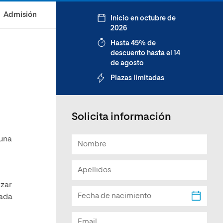
Facultad de Artes y Ciencias
Admisión
Inicio en octubre de
Sociales
2026
Escuela de Doctorado
Hasta 45% de
descuento hasta el 14
de agosto
Plazas limitadas
Solicita información
 una
izar
cada