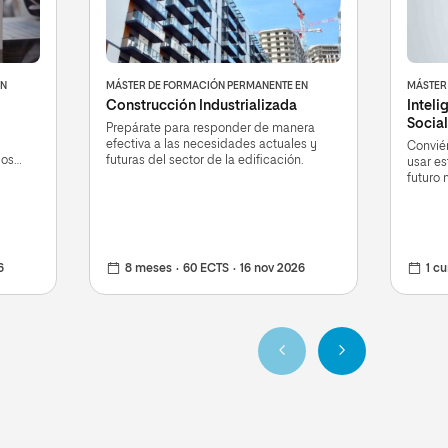
EN
MÁSTER DE FORMACIÓN PERMANENTE EN
MÁSTER
Construcción Industrializada
Inteli
Social
Prepárate para responder de manera
efectiva a las necesidades actuales y
Conviér
dos
futuras del sector de la edificación.
usar es
futuro 
6
8 meses
60 ECTS
16 nov 2026
1 cu
Anterior
Siguiente