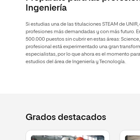
Diseño
Ingeniería y Tecnología
Ingeniería
Ciencias P
Escuela de Humanidades
Ofici
Ciencias de la Salud
Diseño
Internacio
Inter
Normas de Organización y
Ciencias Sociales
Ciencias de la Salud
Si estudias una de las titulaciones STEAM de UNIR, 
Funcionamiento
profesiones más demandadas y con más futuro. E
Humanidades
Ciencias Sociales
500.000 puestos sin cubrir en estas áreas: Science
Artes
Humanidades
profesional está experimentado una gran transform
especialistas, por lo que ahora es el momento par
Música
Artes
estudios del área de Ingeniería y Tecnología.
Música
Grados destacados