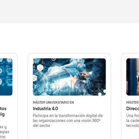
MÁSTER UNIVERSITARIO EN
MÁSTER 
atos
Industria 4.0
Direcc
Big
Participa en la transformación digital de
Una fo
las organizaciones con una visión 360º
la cad
del sector
tecnolo
as y
tegias
tos