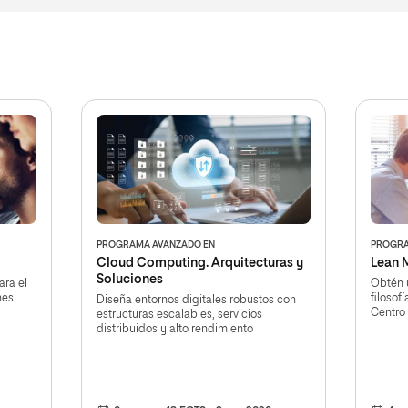
PROGRAMA AVANZADO EN
PROGRA
Cloud Computing. Arquitecturas y
Lean 
Soluciones
ara el
Obtén u
nes
filosof
Diseña entornos digitales robustos con
Centro 
estructuras escalables, servicios
distribuidos y alto rendimiento