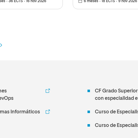
ses
36 ECTS
16 nov 2026
6 meses
18 ECTS
9 nov 2026
nes
CF Grado Superior
DevOps
con especialidad e
emas Informáticos
Curso de Especiali
Curso de Especialis