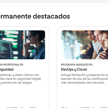
ermanente destacados
A PROFESIONAL EN
PROGRAMA AVANZADO EN
eguridad
DevOps y Cloud
sistemas y datos críticos con
Incluye formación y preparación p
des clave en seguridad digital,
examen de dos de las certificacio
 y prevención de riesgos
más demandadas del mercado:
Microsoft AZ-900 y AWS Cloud
Practitioner