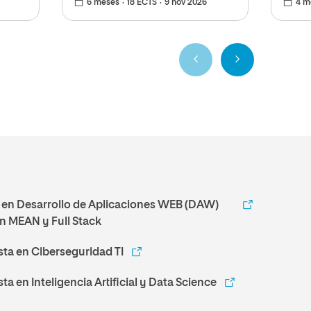
6 meses
18 ECTS
9 nov 2026
4 m
Anterior
Siguiente
 en Desarrollo de Aplicaciones WEB (DAW)
n MEAN y Full Stack
sta en Ciberseguridad TI
ta en Inteligencia Artificial y Data Science