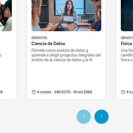
GRADO EN
GRADO 
Ciencia de Datos
Física
e
Fórmate como analista de datos y
Una for
s
aprende a dirigir proyectos integrales del
científ
ámbito de la ciencia de datos y la IA
física 
26
4 cursos
240 ECTS
19 oct 2026
4 c
Anterior
Siguiente