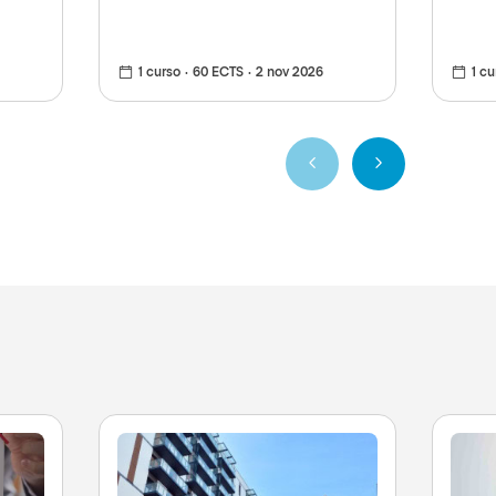
1 curso
60 ECTS
2 nov 2026
1 cu
Anterior
Siguiente