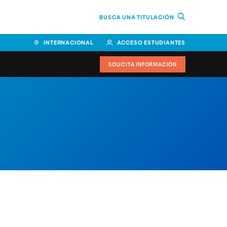
BUSCA UNA TITULACIÓN
INTERNACIONAL
ACCESO ESTUDIANTES
SOLICITA INFORMACIÓN
Facultad de Ciencias de la
Educación y Humanidades
Facultad de Ciencias de la
Salud
Facultad de Economía y
Empresa
Escuela Superior de Ingeniería
y Tecnología (ESIT)
Facultad de Derecho