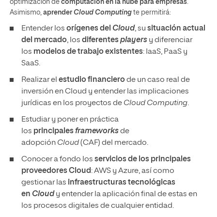
optimización de
computación en la nube para empresas
.
Asimismo,
aprender
Cloud Computing
te permitirá:
Entender los
orígenes del
Cloud
, su
situación actual
del mercado
, los
diferentes
players
y diferenciar
los
modelos de trabajo existentes
: IaaS, PaaS y
SaaS.
Realizar el
estudio financiero
de un caso real de
inversión en Cloud y entender las implicaciones
jurídicas en los proyectos de
Cloud Computing
.
Estudiar y poner en práctica
los
principales
frameworks
de
adopción
Cloud
(CAF) del mercado.
Conocer a fondo los
servicios de los principales
proveedores
Cloud
: AWS y Azure, así como
gestionar las
infraestructuras tecnológicas
en
Cloud
y entender la aplicación final de estas en
los procesos digitales de cualquier entidad.