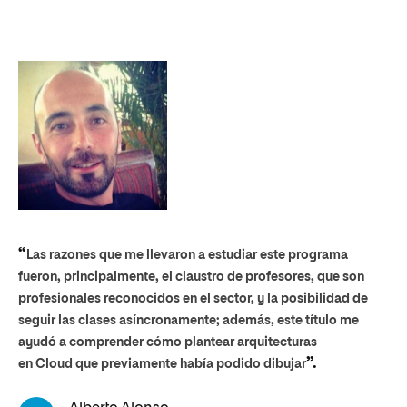
“
Las razones que me llevaron a estudiar e
ste programa
“
E
fueron, principalmente, el claustro de profesores, que son
pr
profesionales reconocidos en el sector, y la posibilidad de
pl
seguir las clases asíncronamente; además, este
título
me
y p
ayudó a comprender cómo plantear arquitecturas
se
”.
en
Cloud
que previamente había podido dibujar
eq