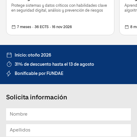
Protege sistemas y datos críticos con habilidades clave
Aprende
en seguridad digital, análisis y prevención de riesgos
algorit
7 meses
36 ECTS
16 nov 2026
8 m
Inicio: otoño 2026
31% de descuento hasta el 13 de agosto
Bonificable por FUNDAE
Solicita información