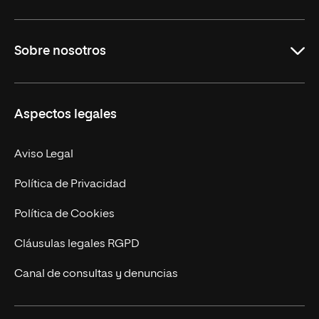
Grados
Sobre nosotros
Másteres Oficiales
Másteres Propios
Misión y Valores
Aspectos legales
Doctorados
Facultades
Experto Universitario
Nuestro Equipo
Aviso Legal
Postgrados
Trabaja en UNIR
Política de Privacidad
Cursos Universitarios
Actualidad
Política de Cookies
UNIR Revista
Cláusulas legales RGPD
Eventos
Canal de consultas y denuncias
Alianzas corporativas