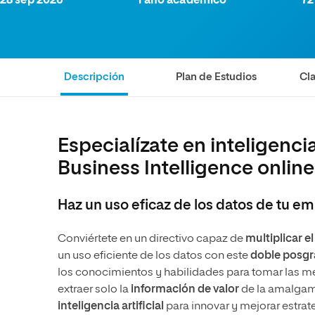
28 sep 2026
1 año académico
72
Diseño
Ingeniería y Tecnología
Ciencias P
Escuela de Humanidades
Ofici
Ciencias de la Salud
Diseño
Internacio
Inter
Normas de Organización y
Ciencias Sociales
Ciencias de la Salud
Funcionamiento
Descripción
Plan de Estudios
Cla
Humanidades
Ciencias Sociales
Artes
Humanidades
Música
Artes
Especialízate en inteligenc
Música
Business Intelligence onlin
Haz un uso eficaz de los datos de tu e
Conviértete en un directivo capaz de
multiplicar e
un uso eficiente de los datos con este
doble posgr
los conocimientos y habilidades para tomar las m
extraer solo la
información de valor
de la amalgam
inteligencia artificial
para innovar y mejorar estrat