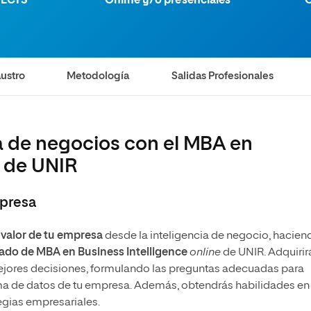
 ECTS
Online y/o presenciales
O
olíticas y Relaciones
Acceso universitario para
na de Movilidad
nales
mayores
nacional
ustro
Metodología
Salidas Profesionales
ia de negocios con el MBA en
e de UNIR
mpresa
l valor de tu empresa
desde la inteligencia de negocio, hacien
ado de MBA en Business
Intelligence
online
de UNIR. Adquirir
ejores decisiones, formulando las preguntas adecuadas para
a de datos de tu empresa. Además, obtendrás habilidades en
egias empresariales.