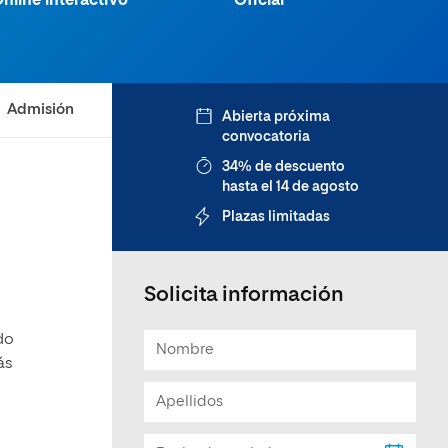
nline interactivo
Oficial
Facultad de Artes y Ciencias
Sociales
Escuela de Doctorado
Admisión
Abierta próxima
convocatoria
34% de descuento
hasta el 14 de agosto
Plazas limitadas
Solicita información
do
ás