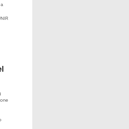
 a
UNIR
el
y
tone
o