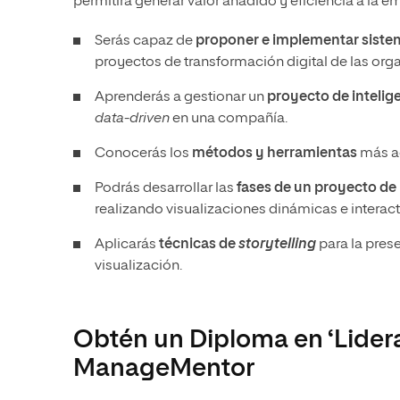
permitirá generar valor añadido y eficiencia a la 
Serás capaz de
proponer e implementar siste
proyectos de transformación digital de las org
Aprenderás a gestionar un
proyecto de intelig
data-driven
en una compañía.
Conocerás los
métodos y herramientas
más ac
Podrás desarrollar las
fases de un proyecto de
realizando visualizaciones dinámicas e interac
Aplicarás
técnicas de
storytelling
para la pres
visualización.
Obtén un Diploma en ‘Lider
ManageMentor