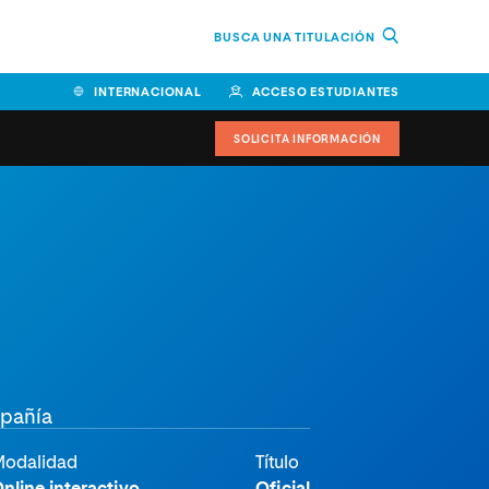
BUSCA UNA TITULACIÓN
INTERNACIONAL
ACCESO ESTUDIANTES
SOLICITA INFORMACIÓN
Facultad de Ciencias de la
Educación y Humanidades
Facultad de Ciencias de la
Salud
Facultad de Economía y
Empresa
mpañía
Escuela Superior de Ingeniería
y Tecnología (ESIT)
odalidad
Título
Facultad de Derecho