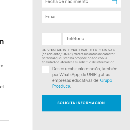
ón
ta
el