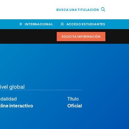
BUSCA UNA TITULACIÓN
INTERNACIONAL
ACCESO ESTUDIANTES
SOLICITA INFORMACIÓN
Facultad de Ciencias de la
Educación y Humanidades
Facultad de Ciencias de la
ivel global
Salud
Facultad de Economía y
dalidad
Título
Empresa
line interactivo
Oficial
Escuela Superior de Ingeniería
y Tecnología (ESIT)
Facultad de Derecho