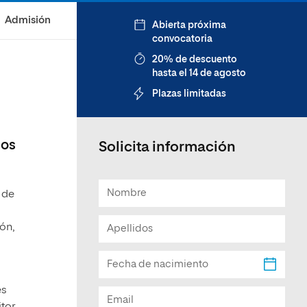
Facultad de Artes y Ciencias
Admisión
Abierta próxima
Sociales
convocatoria
Escuela de Doctorado
20% de descuento
hasta el 14 de agosto
Plazas limitadas
nos
Solicita información
 de
ón,
es