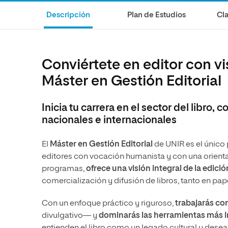
Diseño
Ingeniería y Tecnología
Ciencias P
Escuela de Humanidades
Ofici
Descripción
Plan de Estudios
Cla
Ciencias de la Salud
Diseño
Internacio
Inter
Normas de Organización y
Ciencias Sociales
Ciencias de la Salud
Funcionamiento
Humanidades
Ciencias Sociales
Conviértete en editor con v
Artes
Humanidades
Máster en Gestión Editorial
Música
Artes
Inicia tu carrera en el sector del libro,
Música
nacionales e internacionales
El
Máster en Gestión Editorial
de UNIR es el único
editores con vocación humanista y con una orientac
programas,
ofrece una visión integral de la edición
comercialización y difusión de libros, tanto en pap
Con un enfoque práctico y riguroso,
trabajarás co
divulgativo— y
dominarás las herramientas más i