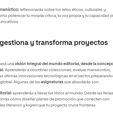
umanístico:
reflexionarás sobre los retos éticos, culturales y
ómo potenciar tu mirada crítica, tu voz propia y tu capacidad d
unicativos.
, gestiona y transforma proyectos
ecerá una
visión integral del mundo editorial, desde la concep
al.
Aprenderás a coordinar colecciones, evaluar manuscritos,
las últimas innovaciones tecnológicas en el sector, preparando
e global. Algunas de las
asignaturas
que abordarás son:
torial:
aprenderás a llevar tus libros al mundo. Desde las feria
cubrirás cómo diseñar planes de promoción que conecten con
es literarios y logren que tu proyecto cruce fronteras.