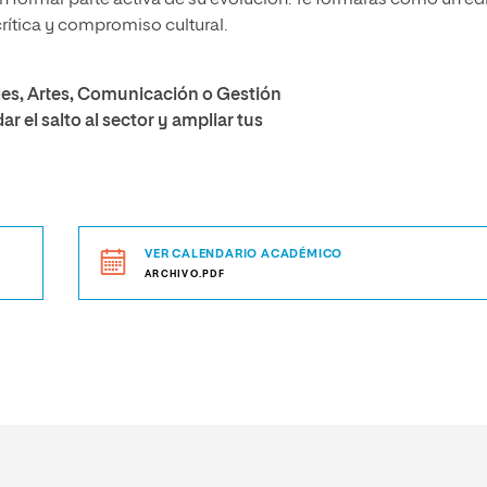
n formar parte activa de su evolución. Te formarás como un ed
crítica y compromiso cultural.
des, Artes, Comunicación o Gestión
ar el salto al sector y ampliar tus
VER CALENDARIO ACADÉMICO
ARCHIVO.PDF