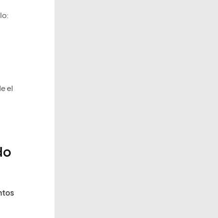
lo:
e el
do
ntos