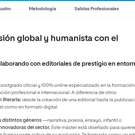
olíticas y Relaciones
Acceso universitario para
na de Movilidad
ustro
Metodología
Salidas Profesionales
nales
mayores
nacional
isión global y humanista con el
 colaborando con editoriales de prestigio en entor
 postgrado oficial y 100%
online
especializado en la formación
ión profesional e internacional. A diferencia de otros
 literaria:
desde la creación de una editorial hasta la publicaci
el como en formato digital.
n distintos géneros
—narrativa, poesía, ensayo, infantil o
nnovadoras del sector.
Este máster está diseñado para quien