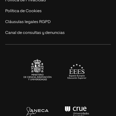
Política de Privacidad
Cursos Universitarios
Actualidad
Política de Cookies
UNIR Revista
Cláusulas legales RGPD
Eventos
Canal de consultas y denuncias
Alianzas corporativas
Sala de prensa
Contacto