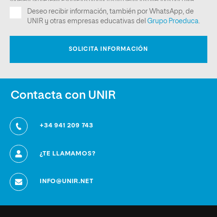
Contacta con UNIR
+34 941 209 743
¿TE LLAMAMOS?
INFO@UNIR.NET