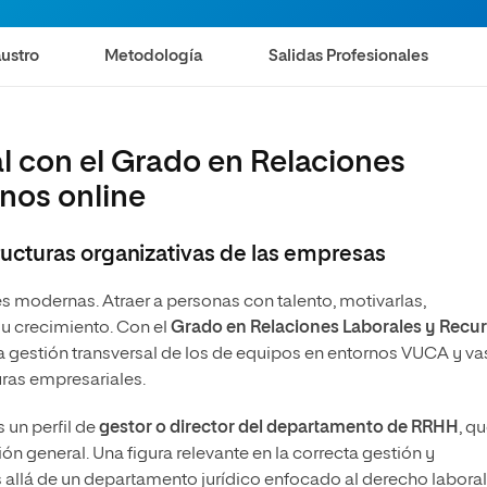
Máster Universitario en Psicopedagogía
olíticas y Relaciones
Acceso universitario para
na de Movilidad
nales
mayores
nacional
Máster Universitario en Atención Temprana y
ustro
Metodología
Salidas Profesionales
Desarrollo Infantil
Máster Universitario en Enseñanza de Español
como Lengua Extranjera (ELE)
al con el Grado en Relaciones
nos online
ucturas organizativas de las empresas
s modernas. Atraer a personas con talento, motivarlas,
su crecimiento. Con el
Grado en Relaciones Laborales y Recu
la gestión transversal de los de equipos en entornos VUCA y va
ras empresariales.
un perfil de
gestor o director del departamento de RRHH
, q
ón general. Una figura relevante en la correcta gestión y
allá de un departamento jurídico enfocado al derecho laboral