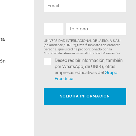
sta
ión