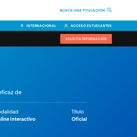
BUSCA UNA TITULACIÓN
INTERNACIONAL
ACCESO ESTUDIANTES
SOLICITA INFORMACIÓN
Facultad de Ciencias de la
Educación y Humanidades
Facultad de Ciencias de la
eficaz de
Salud
Facultad de Economía y
Empresa
dalidad
Título
line interactivo
Oficial
Escuela Superior de Ingeniería
y Tecnología (ESIT)
Facultad de Derecho