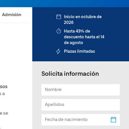
Facultad de Artes y Ciencias
Sociales
Admisión
Inicio en octubre de
2026
Escuela de Doctorado
Hasta 43% de
descuento hasta el 14
de agosto
Plazas limitadas
Solicita información
rsos
s a
ue se
.