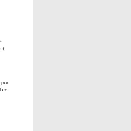
De
n y
 por
l en