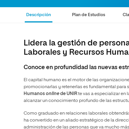
Diseño
Ingeniería y Tecnología
Ciencias P
Escuela de Humanidades
Ofici
Ciencias de la Salud
Diseño
Internacio
Inter
Descripción
Plan de Estudios
Cla
Normas de Organización y
Ciencias Sociales
Ciencias de la Salud
Funcionamiento
Humanidades
Ciencias Sociales
Lidera la gestión de person
Artes
Humanidades
Laborales y Recursos Huma
Música
Artes
Música
Conoce en profundidad las nuevas estr
El capital humano es el motor de las organizacione
promocionarlas y retenerlas es fundamental para 
Humanos
online
de UNIR
te vas a especializar en 
alcanzar un conocimiento profundo de las estructu
Como graduado en relaciones laborales obtendrás 
ha convertido en un aliado estratégico de la direcci
administración de las personas que va mucho más 