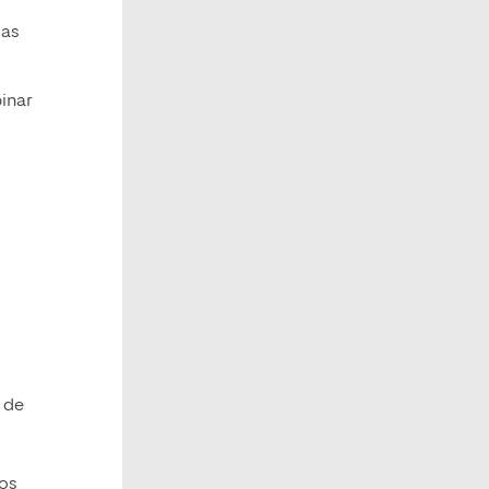
las
inar
 de
los