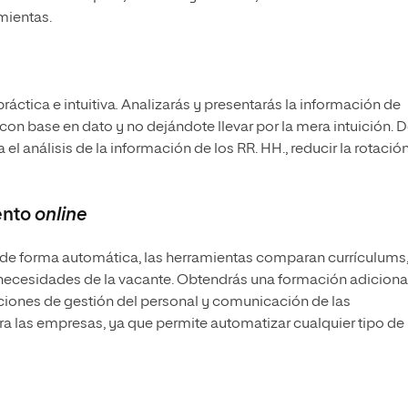
mientas.
áctica e intuitiva
.
Analizarás y presentarás la información de
con base en dato y no dejándote llevar por la mera intuición. 
 el análisis de la información de los RR. HH., reducir la rotació
ento
online
e de forma automática, las herramientas comparan currículums,
s necesidades de la vacante. Obtendrás una formación adiciona
cciones de gestión del personal y comunicación de las
ara las empresas, ya que permite automatizar cualquier tipo de