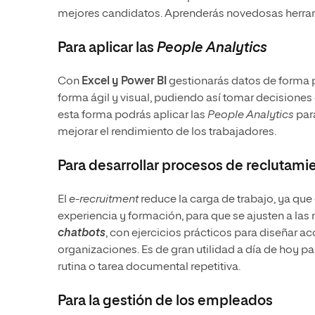
mejores candidatos. Aprenderás novedosas herra
Para aplicar las
People Analytics
Con
Excel y Power BI
gestionarás datos de forma pr
forma ágil y visual, pudiendo así tomar decisiones 
esta forma podrás aplicar las
People Analytics
para
mejorar el rendimiento de los trabajadores.
Para desarrollar procesos de reclutami
El
e-recruitment
reduce la carga de trabajo, ya qu
experiencia y formación, para que se ajusten a la
chatbots
, con ejercicios prácticos para diseñar a
organizaciones. Es de gran utilidad a día de hoy p
rutina o tarea documental repetitiva.
Para la gestión de los empleados