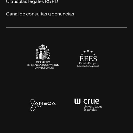
UNIR Revista
Cláusulas legales RGPD
Eventos
Canal de consultas y denuncias
Alianzas corporativas
Sala de prensa
Contacto