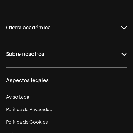
Universidad
Internacional
de
La
Rioja
Oferta académica
Grados
Sobre nosotros
Másteres Oficiales
Másteres Propios
Misión y Valores
Aspectos legales
Doctorados
Facultades
Experto Universitario
Nuestro Equipo
Aviso Legal
Postgrados
Trabaja en UNIR
Política de Privacidad
Cursos Universitarios
Actualidad
Política de Cookies