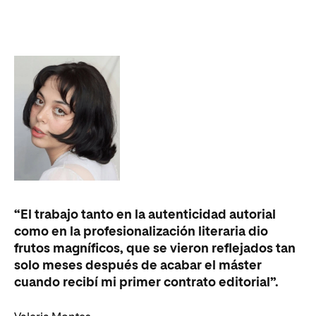
“H
“El trabajo tanto en la autenticidad autorial
cr
como en la profesionalización literaria dio
es
frutos magníficos, que se vieron reflejados tan
po
solo meses después de acabar el máster
un
cuando recibí mi primer contrato editorial”.
es