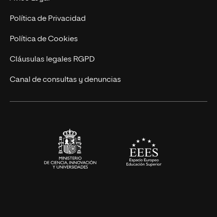
Postgrados
Trabaja en UNIR
Política de Privacidad
Cursos Universitarios
Actualidad
Política de Cookies
UNIR Revista
Cláusulas legales RGPD
Eventos
Canal de consultas y denuncias
Alianzas corporativas
Sala de prensa
Contacto