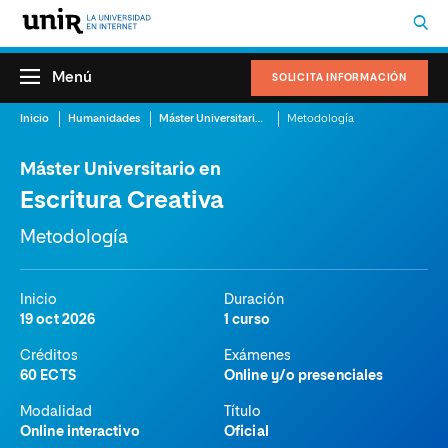
Menú
SOLICITA INFORMACIÓN
Inicio
Humanidades
Máster Universitario en Escritura Creativa
Metodología
Máster Universitario en
Escritura Creativa
Metodología
Inicio
Duración
19 oct 2026
1 curso
Créditos
Exámenes
60 ECTS
Online y/o presenciales
Modalidad
Título
Online interactivo
Oficial