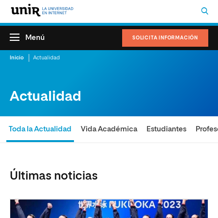
Menú
SOLICITA INFORMACIÓN
Inicio
Actualidad
Actualidad
Toda la Actualidad
Vida Académica
Estudiantes
Profes
Últimas noticias