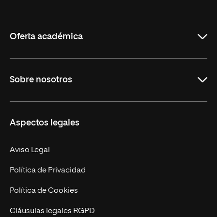
Internacional
de
La
Rioja
Oferta académica
Grados
Sobre nosotros
Másteres Oficiales
Másteres Propios
Misión y Valores
Aspectos legales
Doctorados
Facultades
Experto Universitario
Nuestro Equipo
Aviso Legal
Postgrados
Trabaja en UNIR
Política de Privacidad
Cursos Universitarios
Actualidad
Política de Cookies
UNIR Revista
Cláusulas legales RGPD