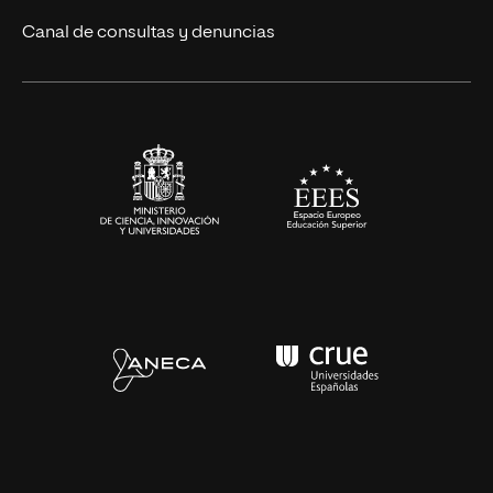
Eventos
Canal de consultas y denuncias
Alianzas corporativas
Sala de prensa
Contacto