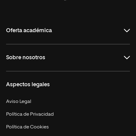
Universidad
Internacional
de
La
Rioja
Oferta académica
Grados
Sobre nosotros
Másteres Oficiales
Másteres Propios
Misión y Valores
Aspectos legales
Doctorados
Facultades
Experto Universitario
Nuestro Equipo
Aviso Legal
Postgrados
Trabaja en UNIR
Política de Privacidad
Cursos Universitarios
Actualidad
Política de Cookies