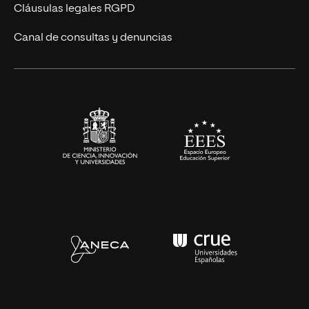
UNIR Revista
Cláusulas legales RGPD
Eventos
Canal de consultas y denuncias
Alianzas corporativas
Sala de prensa
Contacto