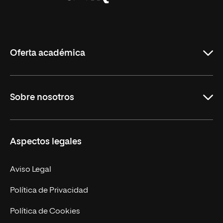
Universidad
Internacional
de
La
Rioja
Oferta académica
Grados
Sobre nosotros
Másteres Oficiales
Másteres Propios
Misión y Valores
Aspectos legales
Doctorados
Facultades
Experto Universitario
Nuestro Equipo
Aviso Legal
Postgrados
Trabaja en UNIR
Política de Privacidad
Cursos Universitarios
Actualidad
Política de Cookies