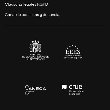
UNIR Revista
Cláusulas legales RGPD
Eventos
Canal de consultas y denuncias
Alianzas corporativas
Sala de prensa
Contacto