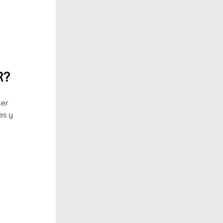
R?
ser
es y