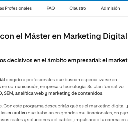
Máster Universitario en Marketing Deportivo
olíticas y Relaciones
Acceso universitario para
na de Movilidad
as Profesionales
FAQ
Claustro
Admisión
nales
mayores
nacional
 con el Máster en Marketing Digital
 decisivos en el ámbito empresarial: el market
ial
dirigido a profesionales que buscan especializarse en
as en comunicación, empresa o tecnología. Su plan formativo
, SEM, analítica web y marketing de contenidos
.
o
. Con este programa descubrirás qué es el marketing digital y
les en activo
que trabajan en grandes multinacionales, en py
sos reales y soluciones aplicables, impulsando tu carrera en 