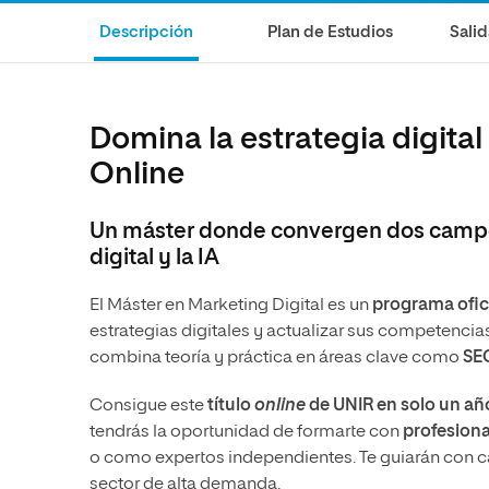
Diseño
Ingeniería y Tecnología
Ciencias P
Escuela de Humanidades
Ofici
Descripción
Plan de Estudios
Salid
Ciencias de la Salud
Diseño
Internacio
Inter
Normas de Organización y
Ciencias Sociales
Ciencias de la Salud
Funcionamiento
Humanidades
Ciencias Sociales
Domina la estrategia digital
Artes
Humanidades
Online
Música
Artes
Un máster donde convergen dos campos
Música
digital y la IA
El Máster en Marketing Digital es un
programa ofic
estrategias digitales y actualizar sus competenci
combina teoría y práctica en áreas clave como
SEO
Consigue este
título
online
de UNIR en solo un añ
tendrás la oportunidad de formarte con
profesiona
o como expertos independientes. Te guiarán con ca
sector de alta demanda.