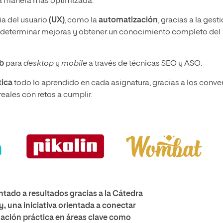
a manera más optimizada.
ia del usuario
(UX)
, como la
automatización
, gracias a la gest
ás determinar mejoras y obtener un conocimiento completo del
eb
para
desktop
y
mobile
a través de técnicas SEO y ASO.
tica
todo lo aprendido en cada asignatura, gracias a los conve
reales con retos a cumplir.
ntado a resultados gracias a la Cátedra
 una iniciativa orientada a conectar
mación práctica en áreas clave como