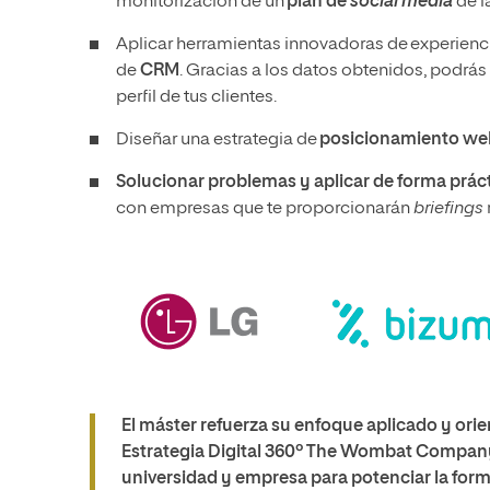
monitorización de un
plan de
social media
de l
Aplicar herramientas innovadoras de experienc
de
CRM
. Gracias a los datos obtenidos, podr
perfil de tus clientes.
Diseñar una estrategia de
posicionamiento w
Solucionar problemas y aplicar de forma prác
con empresas que te proporcionarán
briefings
El máster refuerza su enfoque aplicado y orie
Estrategia Digital 360º The Wombat Company,
universidad y empresa para potenciar la for