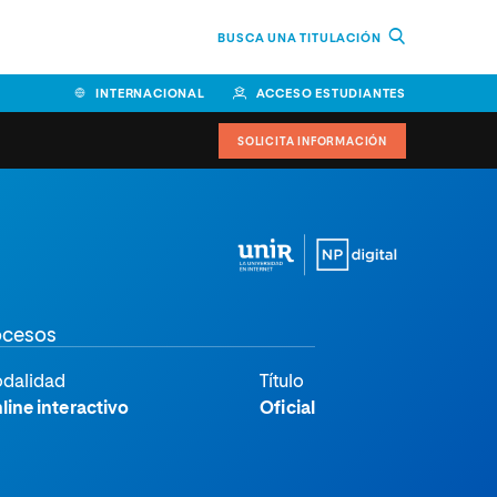
BUSCA UNA TITULACIÓN
INTERNACIONAL
ACCESO ESTUDIANTES
SOLICITA INFORMACIÓN
Facultad de Ciencias de la
Educación y Humanidades
Facultad de Ciencias de la
rocesos
Salud
Facultad de Economía y
dalidad
Título
Empresa
line interactivo
Oficial
Escuela Superior de Ingeniería
y Tecnología (ESIT)
Facultad de Derecho