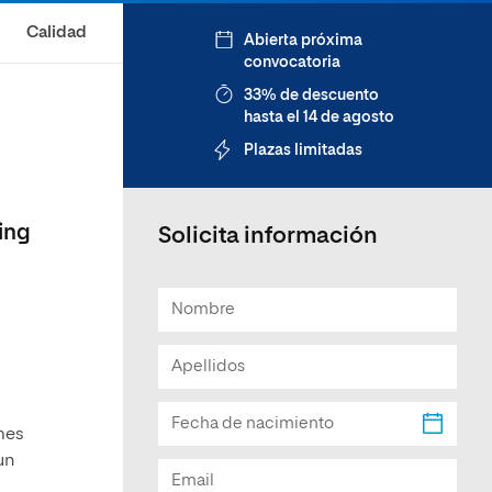
Facultad de Artes y Ciencias
Calidad
Abierta próxima
Sociales
convocatoria
Escuela de Doctorado
33% de descuento
hasta el 14 de agosto
Plazas limitadas
ing
Solicita información
mes
un