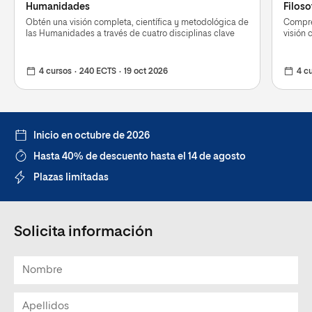
Humanidades
Filoso
Obtén una visión completa, científica y metodológica de
Compren
las Humanidades a través de cuatro disciplinas clave
visión 
4 cursos
240 ECTS
19 oct 2026
4 c
Inicio en octubre de 2026
Hasta 40% de descuento hasta el 14 de agosto
Plazas limitadas
Solicita información