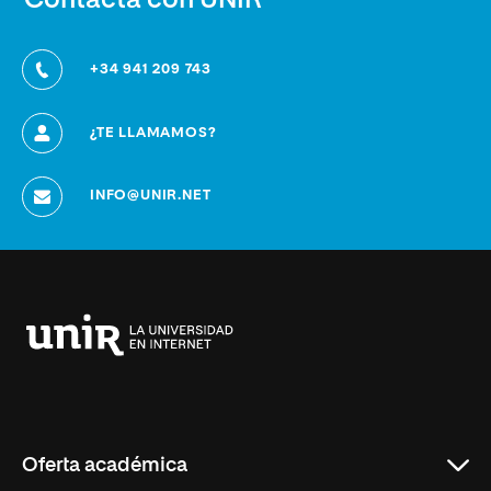
Contacta con UNIR
+34 941 209 743
¿TE LLAMAMOS?
INFO@UNIR.NET
Universidad
Internacional
de
La
Rioja
Oferta académica