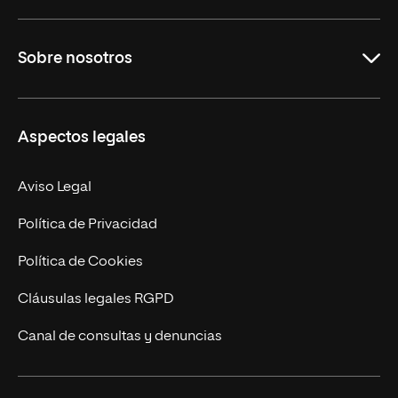
Grados
Sobre nosotros
Másteres Oficiales
Másteres Propios
Misión y Valores
Aspectos legales
Doctorados
Facultades
Experto Universitario
Nuestro Equipo
Aviso Legal
Postgrados
Trabaja en UNIR
Política de Privacidad
Cursos Universitarios
Actualidad
Política de Cookies
UNIR Revista
Cláusulas legales RGPD
Eventos
Canal de consultas y denuncias
Alianzas corporativas