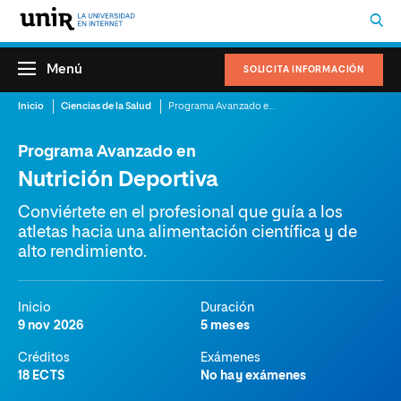
Menú
SOLICITA INFORMACIÓN
Inicio
Ciencias de la Salud
Programa Avanzado en Nutrición Deportiva
Programa Avanzado en
Nutrición Deportiva
Conviértete en el profesional que guía a los
atletas hacia una alimentación científica y de
alto rendimiento.
Inicio
Duración
9 nov 2026
5 meses
Créditos
Exámenes
18 ECTS
No hay exámenes