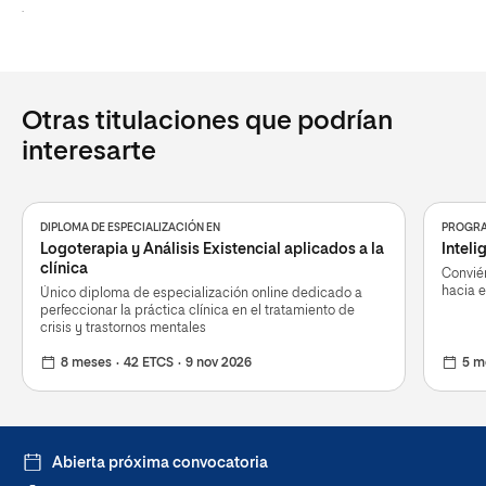
.
Otras titulaciones que podrían
interesarte
DIPLOMA DE ESPECIALIZACIÓN EN
PROGRA
Logoterapia y Análisis Existencial aplicados a la
Intel
clínica
Conviér
hacia e
Único diploma de especialización online dedicado a
perfeccionar la práctica clínica en el tratamiento de
crisis y trastornos mentales
8 meses
42 ETCS
9 nov 2026
5 m
Abierta próxima convocatoria