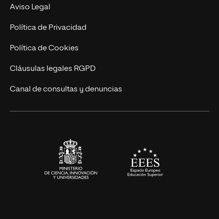
Experto Universitario
Nuestro Equipo
Aviso Legal
Postgrados
Trabaja en UNIR
Política de Privacidad
Cursos Universitarios
Actualidad
Política de Cookies
UNIR Revista
Cláusulas legales RGPD
Eventos
Canal de consultas y denuncias
Alianzas corporativas
Sala de prensa
Contacto