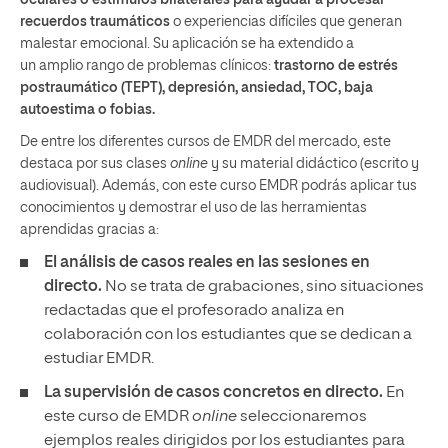
oculares o estímulos bilaterales para ayudar a procesar
recuerdos traumáticos
o experiencias difíciles que generan
malestar emocional. Su aplicación se ha extendido a
un amplio rango de problemas clínicos:
t
rastorno de estrés
postraumático (TEPT), depresión, a
nsiedad,
TOC, baja
autoestima o fobias.
De entre los diferentes cursos de EMDR del mercado, este
destaca por sus clases
online
y su material didáctico (escrito y
audiovisual). Además, con este curso EMDR podrás aplicar tus
conocimientos y demostrar el uso de las herramientas
aprendidas gracias a:
El análisis de casos reales en las sesiones en
directo.
No se trata de grabaciones, sino situaciones
redactadas que el profesorado analiza en
colaboración con los estudiantes que se dedican a
estudiar EMDR.
La supervisión de casos concretos en directo.
En
este curso de EMDR
online
seleccionaremos
ejemplos reales dirigidos por los estudiantes para