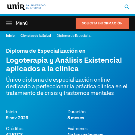
Menú
SOLICITA INFORMACIÓN
Inicio
Ciencias de la Salud
Diploma de Especialización en Logoterapia y Análisis Existencial aplicados a la clínica
Diploma de Especialización en
Logoterapia y Análisis Existencial
aplicados a la clínica
Único diploma de especialización online
dedicado a perfeccionar la práctica clínica en el
tratamiento de crisis y trastornos mentales
Inicio
Duración
9 nov 2026
8 meses
Créditos
Exámenes