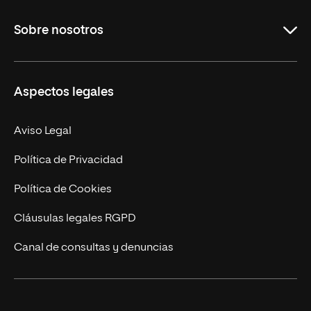
Grados
Sobre nosotros
Másteres Oficiales
Másteres Propios
Misión y Valores
Aspectos legales
Doctorados
Facultades
Experto Universitario
Nuestro Equipo
Aviso Legal
Postgrados
Trabaja en UNIR
Política de Privacidad
Cursos Universitarios
Actualidad
Política de Cookies
UNIR Revista
Cláusulas legales RGPD
Eventos
Canal de consultas y denuncias
Alianzas corporativas
Sala de prensa