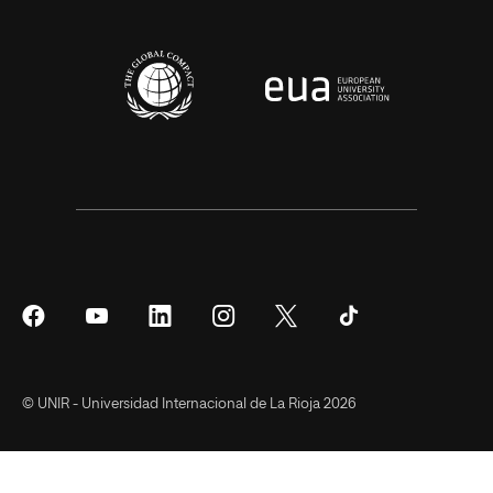
Síguenos
Síguenos
Síguenos
Síguenos
Síguenos
Síguenos
en
en
en
en
en
en
Facebook
YouTube
LinkedIn
Instagram
Twitter
Tiktok
© UNIR - Universidad Internacional de La Rioja 2026