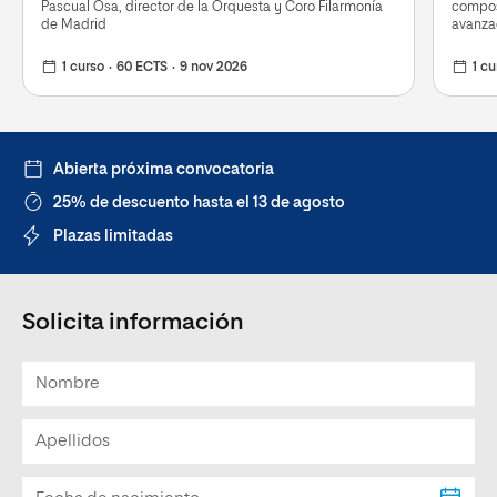
Pascual Osa, director de la Orquesta y Coro Filarmonía
compos
de Madrid
avanza
1 curso
60 ECTS
9 nov 2026
1 cu
Abierta próxima convocatoria
25% de descuento hasta el 13 de agosto
Plazas limitadas
Solicita información