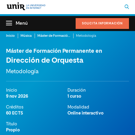
Menú
SOLICITA INFORMACIÓN
Inicio
Música
Máster de Formación Permanente en Dirección de Orquesta
Metodología
Máster de Formación Permanente en
Dirección de Orquesta
Metodología
Inicio
Duración
9 nov 2026
1 curso
Créditos
Modalidad
60 ECTS
Online interactivo
Título
Propio