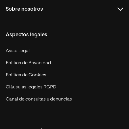
Sobre nosotros
Másteres Oficiales
Másteres Propios
Misión y Valores
Aspectos legales
Doctorados
Facultades
Experto Universitario
Nuestro Equipo
Aviso Legal
Postgrados
Trabaja en UNIR
Política de Privacidad
Cursos Universitarios
Actualidad
Política de Cookies
UNIR Revista
Cláusulas legales RGPD
Eventos
Canal de consultas y denuncias
Alianzas corporativas
Sala de prensa