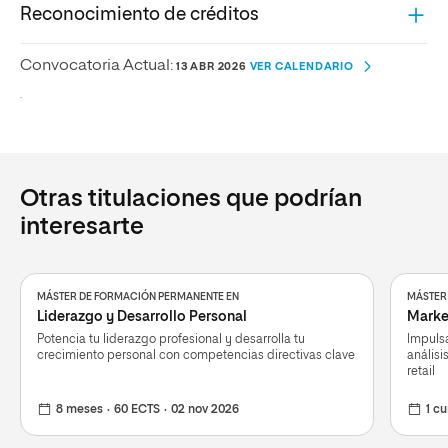
Reconocimiento de créditos
Convocatoria Actual:
13 ABR 2026
VER CALENDARIO
.
Otras titulaciones que podrían
interesarte
MÁSTER DE FORMACIÓN PERMANENTE EN
MÁSTER
Liderazgo y Desarrollo Personal
Marke
Potencia tu liderazgo profesional y desarrolla tu
Impulsa
crecimiento personal con competencias directivas clave
análisi
retail
8 meses
60 ECTS
02 nov 2026
1 cu