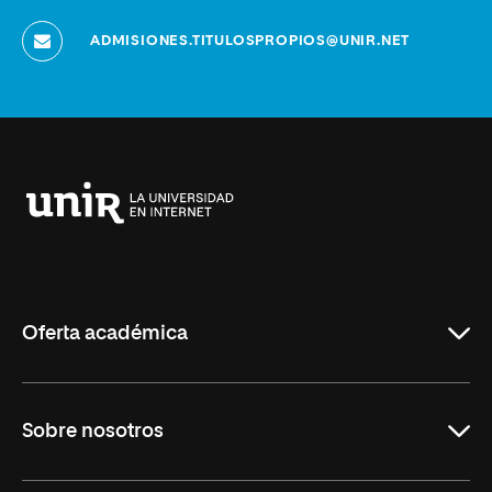
ADMISIONES.TITULOSPROPIOS@UNIR.NET
Universidad
Internacional
de
La
Rioja
Oferta académica
Grados
Sobre nosotros
Másteres Oficiales
Másteres Propios