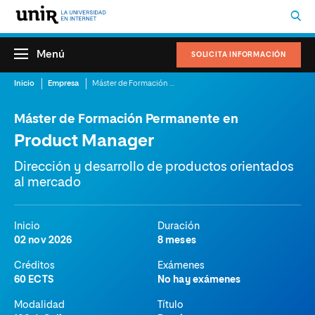
Menú
SOLICITA INFORMACIÓN
Inicio
Empresa
Máster de Formación Permanente en Product Manager
Máster de Formación Permanente en
Product Manager
Dirección y desarrollo de productos orientados
al mercado
Inicio
Duración
02 nov 2026
8 meses
Créditos
Exámenes
60 ECTS
No hay exámenes
Modalidad
Título