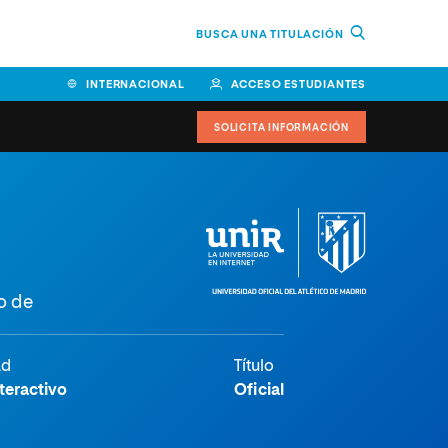
BUSCA UNA TITULACIÓN
INTERNACIONAL
ACCESO ESTUDIANTES
SOLICITA INFORMACIÓN
Facultad de Ciencias de la
Educación y Humanidades
Facultad de Ciencias de la
o de
Salud
Facultad de Economía y
Empresa
ad
Título
teractivo
Oficial
Escuela Superior de Ingeniería
y Tecnología (ESIT)
Facultad de Derecho