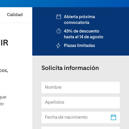
Facultad de Artes y Ciencias
Sociales
Calidad
Abierta próxima
convocatoria
Escuela de Doctorado
43% de descuento
hasta el 14 de agosto
NIR
Plazas limitadas
Solicita información
cos,
que
ir