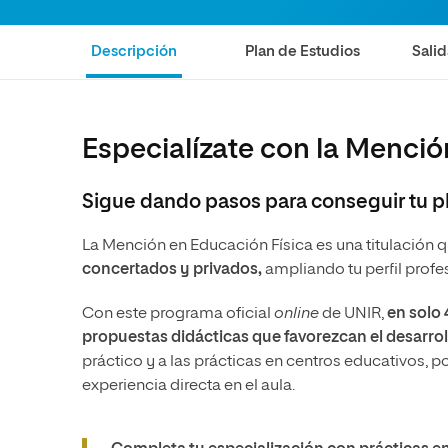
Diseño
Ingeniería y Tecnología
Ciencias P
Escuela de Humanidades
Ofici
Ciencias de la Salud
Diseño
Internacio
Inter
Descripción
Plan de Estudios
Salid
Normas de Organización y
Ciencias Sociales
Ciencias de la Salud
Funcionamiento
Humanidades
Ciencias Sociales
Especialízate con la Menció
Artes
Humanidades
Música
Artes
Sigue dando pasos para conseguir tu p
Música
La Mención en Educación Física es una titulación q
concertados y privados,
ampliando tu perfil prof
Con este programa oficial
online
de UNIR,
en solo
propuestas didácticas que favorezcan el desarrol
práctico y a las prácticas en centros educativos, 
experiencia directa en el aula.