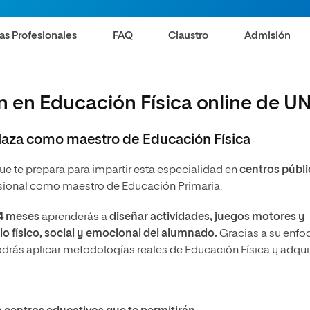
olíticas y Relaciones
Acceso universitario para
na de Movilidad
nales
mayores
nacional
as Profesionales
FAQ
Claustro
Admisión
n en Educación Física online de U
laza como maestro de Educación Física
ue te prepara para impartir esta especialidad en
centros públi
esional como maestro de Educación Primaria.
 4 meses
aprenderás a
diseñar actividades, juegos motores y
lo físico, social y emocional del alumnado.
Gracias a su enfo
podrás aplicar metodologías reales de Educación Física y adquir