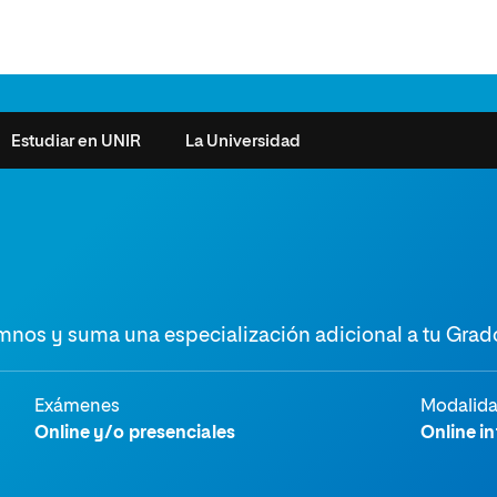
Estudiar en UNIR
La Universidad
ntas frecuentes
Órganos de Gobierno
Derecho
Cómo matricularse
Investigación
e la Salud
nocimiento de créditos
Vicerrectorados
Ciencias de la Seguridad
Becas universitarias y tasas
Plan Estratégico
lumnos y suma una especialización adicional a tu Grad
ros de Exámenes
Consejo Social de UNIR
Ciencias Sociales
Requisitos de acceso a la
Sistema de Calidad
Universidad
cio de Orientación
Claustro
Artes
Futuros de la Educación
émica (SOA)
Formación bonificada
Superior
Exámenes
Modalid
 y Comunicación
Nuestros Estudiantes
Humanidades
cio de Atención a las
Online y/o presenciales
Online in
 y Tecnología
Sala de prensa
Música
sidades Especiales
Idiomas
cio de Solicitudes