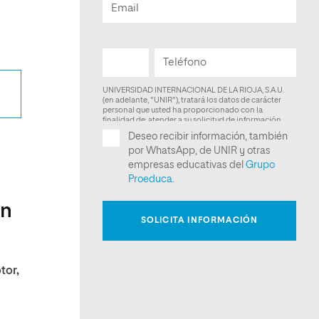
en
tor,