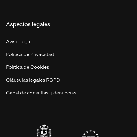
Másteres Oficiales
Másteres Propios
Misión y Valores
Aspectos legales
Doctorados
Facultades
Experto Universitario
Nuestro Equipo
Aviso Legal
Postgrados
Trabaja en UNIR
Política de Privacidad
Cursos Universitarios
Actualidad
Política de Cookies
UNIR Revista
Cláusulas legales RGPD
Eventos
Canal de consultas y denuncias
Alianzas corporativas
Sala de prensa
Contacto