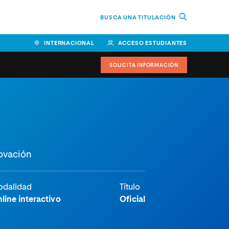
BUSCA UNA TITULACIÓN
INTERNACIONAL
ACCESO ESTUDIANTES
SOLICITA INFORMACIÓN
Facultad de Ciencias de la
Educación y Humanidades
Facultad de Ciencias de la
novación
Salud
Facultad de Economía y
Empresa
dalidad
Título
line interactivo
Oficial
Escuela Superior de Ingeniería
y Tecnología (ESIT)
Facultad de Derecho