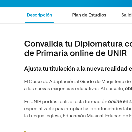
Diseño
Ingeniería y Tecnología
Ciencias P
Escuela de Humanidades
Ofici
Ciencias de la Salud
Diseño
Internacio
Inter
Descripción
Plan de Estudios
Salid
Normas de Organización y
Ciencias Sociales
Ciencias de la Salud
Funcionamiento
Humanidades
Ciencias Sociales
Convalida tu Diplomatura c
Artes
Humanidades
de Primaria online de UNIR
Música
Artes
Música
Ajusta tu titulación a la nueva realidad
El Curso de Adaptación al Grado de Magisterio de 
a las nuevas exigencias educativas. Al cursarlo,
obt
En UNIR podrás realizar esta formación
online
en s
especializarte para ampliar tus oportunidades lab
la Lengua Inglesa, Educación Musical, Educación Fí