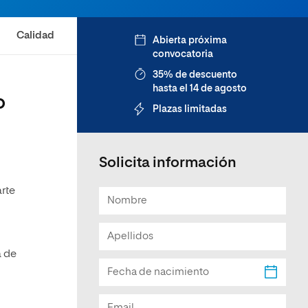
Facultad de Artes y Ciencias
Sociales
Calidad
Abierta próxima
convocatoria
Escuela de Doctorado
35% de descuento
hasta el 14 de agosto
o
Plazas limitadas
Solicita información
rte
a de