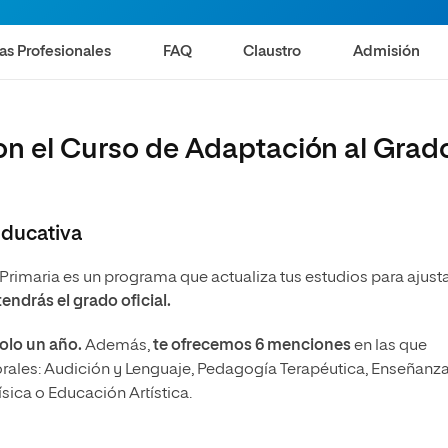
olíticas y Relaciones
Acceso universitario para
na de Movilidad
nales
mayores
nacional
as Profesionales
FAQ
Claustro
Admisión
on el Curso de Adaptación al Grad
 educativa
Primaria es un programa que actualiza tus estudios para ajusta
endrás el grado oficial.
olo un año.
Además,
te ofrecemos 6 menciones
en las que
orales: Audición y Lenguaje, Pedagogía Terapéutica, Enseñanz
sica o Educación Artística.