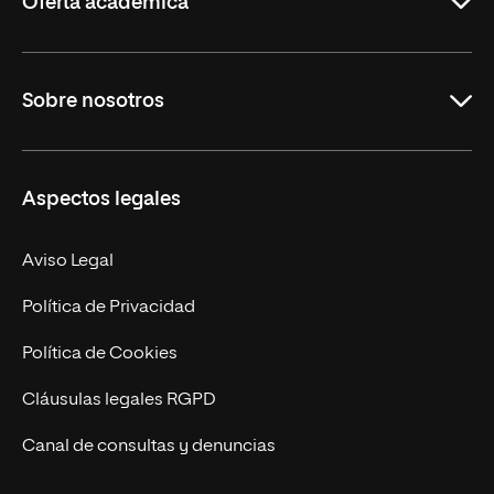
Oferta académica
Grados
Sobre nosotros
Másteres Oficiales
Másteres Propios
Misión y Valores
Aspectos legales
Doctorados
Facultades
Experto Universitario
Nuestro Equipo
Aviso Legal
Postgrados
Trabaja en UNIR
Política de Privacidad
Cursos Universitarios
Actualidad
Política de Cookies
UNIR Revista
Cláusulas legales RGPD
Eventos
Canal de consultas y denuncias
Alianzas corporativas