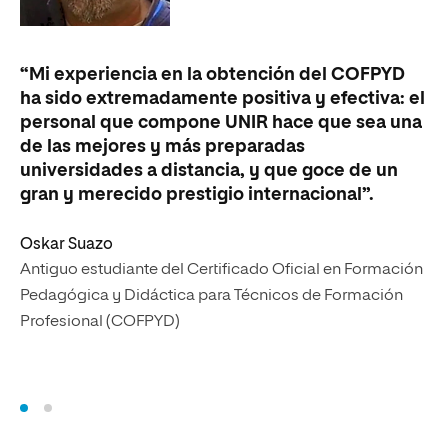
“M
gr
“Mi experiencia en la obtención del COFPYD
de
ha sido extremadamente positiva y efectiva: el
ac
personal que compone UNIR hace que sea una
es
de las mejores y más preparadas
ce
universidades a distancia, y que goce de un
pr
gran y merecido prestigio internacional”.
Ai
Oskar Suazo
An
Antiguo estudiante del Certificado Oficial en Formación
Pe
Pedagógica y Didáctica para Técnicos de Formación
Pr
Profesional (COFPYD)