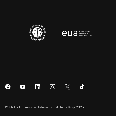
Síguenos
Síguenos
Síguenos
Síguenos
Síguenos
Síguenos
en
en
en
en
en
en
Facebook
YouTube
LinkedIn
Instagram
Twitter
Tiktok
© UNIR - Universidad Internacional de La Rioja 2026