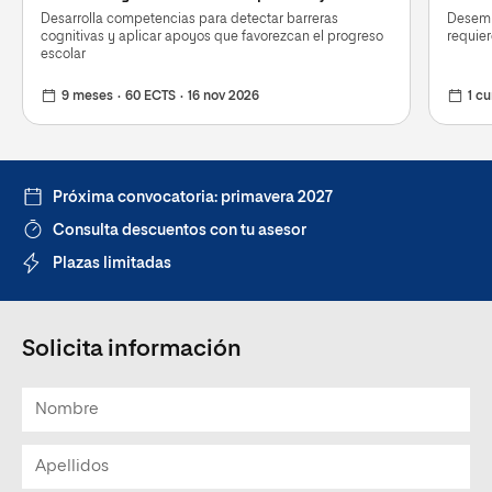
Desarrolla competencias para detectar barreras
Desemp
cognitivas y aplicar apoyos que favorezcan el progreso
requie
escolar
9 meses
60 ECTS
16 nov 2026
1 cu
Próxima convocatoria: primavera 2027
Consulta descuentos con tu asesor
Plazas limitadas
Solicita información