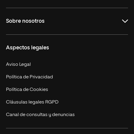
Grados
Sobre nosotros
Másteres Oficiales
Másteres Propios
Misión y Valores
Aspectos legales
Doctorados
Facultades
Experto Universitario
Nuestro Equipo
Aviso Legal
Postgrados
Trabaja en UNIR
Política de Privacidad
Cursos Universitarios
Actualidad
Política de Cookies
UNIR Revista
Cláusulas legales RGPD
Eventos
Canal de consultas y denuncias
Alianzas corporativas