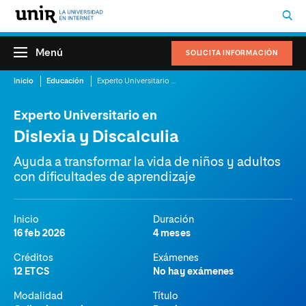
Menú
SOLICITA INFORMACIÓN
Inicio
Educación
Experto Universitario en Dislexia y Discalculia
Experto Universitario en
Dislexia y Discalculia
Ayuda a transformar la vida de niños y adultos
con dificultades de aprendizaje
Inicio
Duración
16 feb 2026
4 meses
Créditos
Exámenes
12 ETCS
No hay exámenes
Modalidad
Título