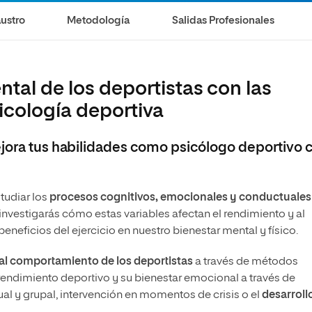
Máster Universitario en Psicopedagogía
olíticas y Relaciones
Acceso universitario para
na de Movilidad
ustro
Metodología
Salidas Profesionales
nales
mayores
nacional
Máster Universitario en Atención Temprana y
Desarrollo Infantil
Máster Universitario en Enseñanza de Español
como Lengua Extranjera (ELE)
tal de los deportistas con las
icología deportiva
ejora tus habilidades como psicólogo deportivo 
studiar los
procesos cognitivos, emocionales y conductuale
 investigarás cómo estas variables afectan el rendimiento y al
 beneficios del ejercicio en nuestro bienestar mental y físico.
n al comportamiento de los deportistas
a través de métodos
rendimiento deportivo y su bienestar emocional a través de
al y grupal, intervención en momentos de crisis o el
desarroll