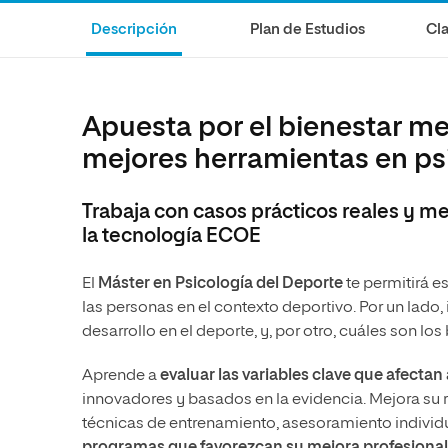
Diseño
Ingeniería y Tecnología
Ciencias P
Escuela de Humanidades
Ofici
Descripción
Plan de Estudios
Cla
Ciencias de la Salud
Diseño
Internacio
Inter
Normas de Organización y
Ciencias Sociales
Ciencias de la Salud
Funcionamiento
Humanidades
Ciencias Sociales
Apuesta por el bienestar men
Artes
Humanidades
mejores herramientas en ps
Música
Artes
Trabaja con casos prácticos reales y m
Música
la tecnología ECOE
El
Máster en Psicología del Deporte
te permitirá e
las personas en el contexto deportivo. Por un lado,
desarrollo en el deporte, y, por otro, cuáles son los
Aprende a
evaluar las variables clave que afecta
innovadores y basados en la evidencia. Mejora su 
técnicas de entrenamiento, asesoramiento individu