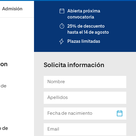
Facultad de Artes y Ciencias
Admisión
Abierta próxima
Sociales
convocatoria
Escuela de Doctorado
25% de descuento
hasta el 14 de agosto
Plazas limitadas
con
Solicita información
s
de
o de