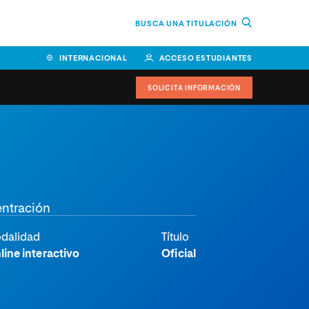
BUSCA UNA TITULACIÓN
INTERNACIONAL
ACCESO ESTUDIANTES
SOLICITA INFORMACIÓN
Facultad de Ciencias de la
Educación y Humanidades
Facultad de Ciencias de la
entración
Salud
Facultad de Economía y
dalidad
Título
Empresa
line interactivo
Oficial
Escuela Superior de Ingeniería
y Tecnología (ESIT)
Facultad de Derecho