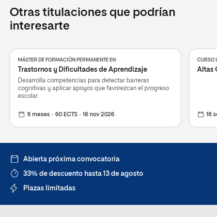
Otras titulaciones que podrían
interesarte
MÁSTER DE FORMACIÓN PERMANENTE EN
CURSO U
Trastornos y Dificultades de Aprendizaje
Altas 
Desarrolla competencias para detectar barreras
cognitivas y aplicar apoyos que favorezcan el progreso
escolar
9 meses
60 ECTS
16 nov 2026
16 
Abierta próxima convocatoria
33% de descuento hasta 13 de agosto
Plazas limitadas