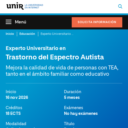
Menú
SOLICITA INFORMACIÓN
Inicio
Educación
Experto Universitario en Trastorno del Espectro Autista
Experto Universitario en
Trastorno del Espectro Autista
Mejora la calidad de vida de personas con TEA,
tanto en el ámbito familiar como educativo
Inicio
Duración
16 nov 2026
5 meses
Créditos
Exámenes
18 ECTS
No hay exámenes
Modalidad
Título