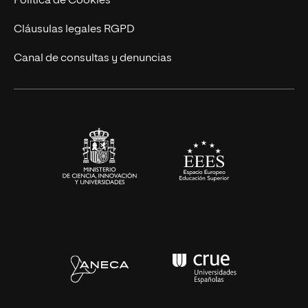
Política de Cookies
UNIR Revista
Cláusulas legales RGPD
Eventos
Canal de consultas y denuncias
Alianzas corporativas
Sala de prensa
Contacto