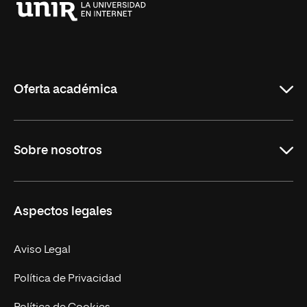
Universidad
Internacional
de
La
Rioja
Oferta académica
Grados
Sobre nosotros
Másteres Oficiales
Másteres Propios
Misión y Valores
Aspectos legales
Doctorados
Facultades
Experto Universitario
Nuestro Equipo
Aviso Legal
Postgrados
Trabaja en UNIR
Política de Privacidad
Cursos Universitarios
Actualidad