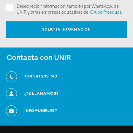
Contacta con UNIR
+34 941 209 743
¿TE LLAMAMOS?
INFO@UNIR.NET