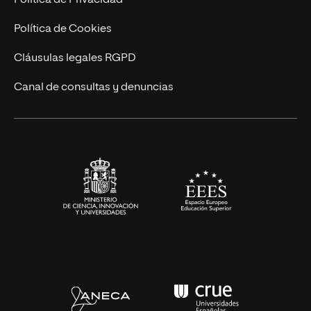
Cursos Universitarios
Actualidad
Política de Cookies
UNIR Revista
Cláusulas legales RGPD
Eventos
Canal de consultas y denuncias
Alianzas corporativas
Sala de prensa
Contacto