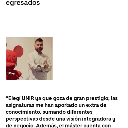
egresados
“E
“Elegí UNIR ya que goza de gran prestigio; las
fo
asignaturas me han aportado un extra de
de
conocimiento, sumando diferentes
co
perspectivas desde una visión integradora y
re
de negocio. Además, el máster cuenta con
or