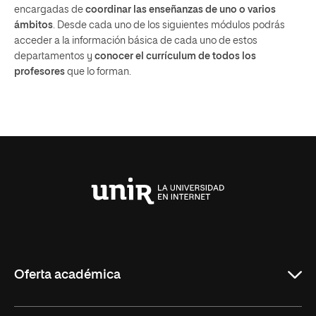
encargadas de
coordinar las enseñanzas de uno o varios
ámbitos
. Desde cada uno de los siguientes módulos podrás
acceder a la información básica de cada uno de estos
departamentos y
conocer el currículum de todos los
profesores
que lo forman.
Universidad
Internacional
de
La
Rioja
Oferta académica
Grados