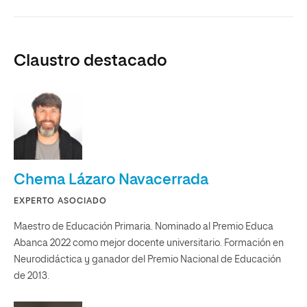
Recibe un cordial saludo.
Dra. Elena Martínez Carro
Decana de la Facultad de Educación
Universidad Internacional de La Rioja
Claustro destacado
Chema Lázaro Navacerrada
EXPERTO ASOCIADO
Maestro de Educación Primaria. Nominado al Premio Educa
Abanca 2022 como mejor docente universitario. Formación en
Neurodidáctica y ganador del Premio Nacional de Educación
de 2013.