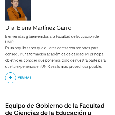
Dra. Elena Martínez Carro
Bienvenidas y bienvenidos a la Facultad de Educación de
UNIR.
Es un orgullo saber que quieres contar con nosotros para
conseguir una formación académica de calidad. Mi principal
objetivo es conocer que ponemos todo de nuestra parte para
que tu experiencia en UNIR sea lo más provechosa posible.
En 2010 UNIR inició sus programas con la implementación de
VER MÁS
los Grados en Maestro en Infantil y en Primaria y con el Máster
en Formación del Profesorado en Educación Secundaria.
Desde entonces son múltiples los estudios que se han forjado
en nuestra Facultad animados por un espíritu de renovación y
mejora constantes.
Equipo de Gobierno de la Facultad
Conscientes de que la educación de los niños y adolescentes
de Ciencias de la Educación y