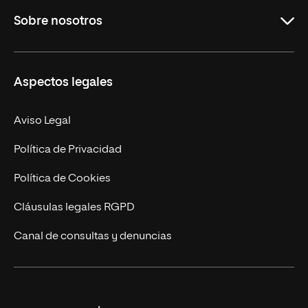
Sobre nosotros
Másteres Oficiales
Másteres Propios
Misión y Valores
Aspectos legales
Doctorados
Facultades
Experto Universitario
Nuestro Equipo
Aviso Legal
Postgrados
Trabaja en UNIR
Política de Privacidad
Cursos Universitarios
Actualidad
Política de Cookies
UNIR Revista
Cláusulas legales RGPD
Eventos
Canal de consultas y denuncias
Alianzas corporativas
Sala de prensa